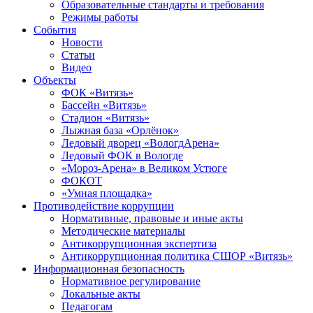
Образовательные стандарты и требования
Режимы работы
События
Новости
Статьи
Видео
Объекты
ФОК «Витязь»
Бассейн «Витязь»
Стадион «Витязь»
Лыжная база «Орлёнок»
Ледовый дворец «ВологдАрена»
Ледовый ФОК в Вологде
«Мороз-Арена» в Великом Устюге
ФОКОТ
«Умная площадка»
Противодействие коррупции
Нормативные, правовые и иные акты
Методические материалы
Антикоррупционная экспертиза
Антикоррупционная политика СШОР «Витязь»
Информационная безопасность
Нормативное регулирование
Локальные акты
Педагогам