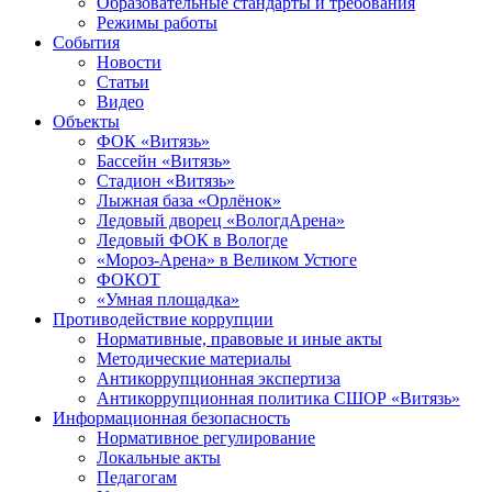
Образовательные стандарты и требования
Режимы работы
События
Новости
Статьи
Видео
Объекты
ФОК «Витязь»
Бассейн «Витязь»
Стадион «Витязь»
Лыжная база «Орлёнок»
Ледовый дворец «ВологдАрена»
Ледовый ФОК в Вологде
«Мороз-Арена» в Великом Устюге
ФОКОТ
«Умная площадка»
Противодействие коррупции
Нормативные, правовые и иные акты
Методические материалы
Антикоррупционная экспертиза
Антикоррупционная политика СШОР «Витязь»
Информационная безопасность
Нормативное регулирование
Локальные акты
Педагогам