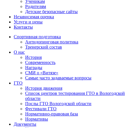
Ученикам
Родителям
Детские безопасные сайты
Независимая оценка
Услуги и цены
Контакты
Спортивная подготовка
Антидопинговая политика
Тренерский состав
О нас
История
Современность
Награды
СМИ о «Витязе»
Самые часто задаваемые вопросы
ГТО
История движения
Список центров тестирования ГТО в Вологодской
области
Послы ГТО Вологодской области
Фестивали ГТО
Нормативно-правовая база
Нормативы
Документы