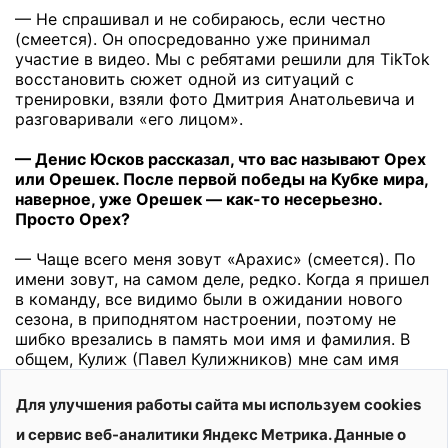
— Не спрашивал и не собираюсь, если честно
(смеется). Он опосредованно уже принимал
участие в видео. Мы с ребятами решили для TikTok
восстановить сюжет одной из ситуаций с
тренировки, взяли фото Дмитрия Анатольевича и
разговаривали «его лицом».
— Денис Юсков рассказал, что вас называют Орех
или Орешек. После первой победы на Кубке мира,
наверное, уже Орешек — как-то несерьезно.
Просто Орех?
— Чаще всего меня зовут «Арахис» (смеется). По
имени зовут, на самом деле, редко. Когда я пришел
в команду, все видимо были в ожидании нового
сезона, в приподнятом настроении, поэтому не
шибко врезались в память мои имя и фамилия. В
общем, Кулиж (Павел Кулижников) мне сам имя
придумал. Я у него даже в телефоне так записан.
Для улучшения работы сайта мы используем cookies
— Как?
и сервис веб-аналитики Яндекс Метрика. Данные о