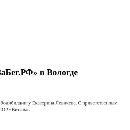
ЗаБег.РФ» в Вологде
о бодибилдингу Екатерина Левичева. С приветственным
ШОР «Витязь».