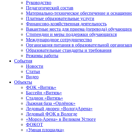
Руководство
Педагогический состав
Материально-техническое обеспечение и оснащеннос
Платные образовательные услуги
Финансово-хозяйственная деятельность
Вакантные места для приема (перевода) обучающих
Стипендии и меры поддержки обучающихся
Международное сотрудничество
Организация питания в образовательной организац
Образовательные стандарты и требования
Режимы работы
События
Новости
Статьи
Видео
Объекты
ФОК «Витязь»
Бассейн «Витязь»
Стадион «Витязь»
Лыжная база «Орлёнок»
Ледовый дворец «ВологдАрена»
Ледовый ФОК в Вологде
«Мороз-Арена» в Великом Устюге
ФОКОТ
«Умная площадка»