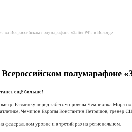
ие во Всероссийском полумарафоне «ЗаБег.РФ» в Вологде
о Всероссийском полумарафоне «
станет ещё больше!
илометр. Разминку перед забегом провела Чемпионка Мира п
 атлетике, Чемпион Европы Константин Петряшов, тренер С
 на федеральном уровне и в третий раз на региональном.