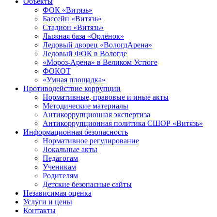
Объекты
ФОК «Витязь»
Бассейн «Витязь»
Стадион «Витязь»
Лыжная база «Орлёнок»
Ледовый дворец «ВологдАрена»
Ледовый ФОК в Вологде
«Мороз-Арена» в Великом Устюге
ФОКОТ
«Умная площадка»
Противодействие коррупции
Нормативные, правовые и иные акты
Методические материалы
Антикоррупционная экспертиза
Антикоррупционная политика СШОР «Витязь»
Информационная безопасность
Нормативное регулирование
Локальные акты
Педагогам
Ученикам
Родителям
Детские безопасные сайты
Независимая оценка
Услуги и цены
Контакты