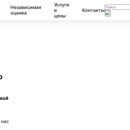
Услуги
Независимая
и
Контакты
оценка
цены
о
ской
 нас