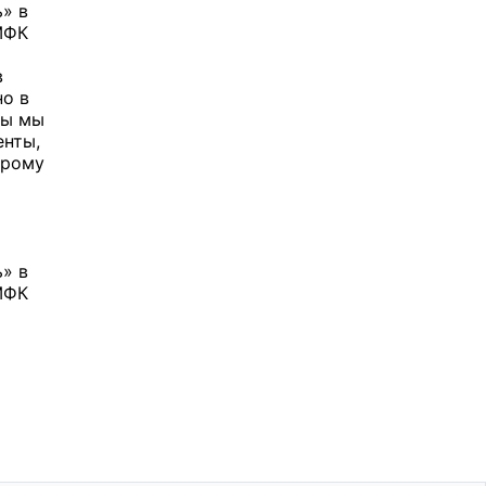
» в
МФК
в
но в
ты мы
енты,
орому
» в
МФК