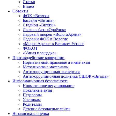
Статьи
Видео
Объекты
ФОК «Витязь»
Бассейн «Витязь»
Стадион «Витязь»
Лыжная база «Орлёнок»
Ледовый дворец «ВологдАрена»
Ледовый ФОК в Вологде
«Мороз-Арена» в Великом Устюге
ФОКОТ
«Умная площадка»
Противодействие коррупции
Нормативные, правовые и иные акты
Методические материалы
Антикоррупционная экспертиза
Антикоррупционная политика СШОР «Витязь»
Информационная безопасность
Нормативное регулирование
Локальные акты
Педагогам
Ученикам
Родителям
Детские безопасные сайты
Независимая оценка