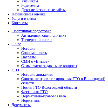
Ученикам
Родителям
Детские безопасные сайты
Независимая оценка
Услуги и цены
Контакты
Спортивная подготовка
Антидопинговая политика
Тренерский состав
О нас
История
Современность
Награды
СМИ о «Витязе»
Самые часто задаваемые вопросы
ГТО
История движения
Список центров тестирования ГТО в Вологодской
области
Послы ГТО Вологодской области
Фестивали ГТО
Нормативно-правовая база
Нормативы
Документы