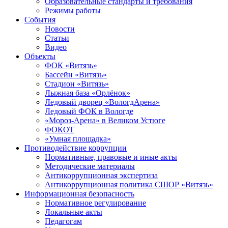
Образовательные стандарты и требования
Режимы работы
События
Новости
Статьи
Видео
Объекты
ФОК «Витязь»
Бассейн «Витязь»
Стадион «Витязь»
Лыжная база «Орлёнок»
Ледовый дворец «ВологдАрена»
Ледовый ФОК в Вологде
«Мороз-Арена» в Великом Устюге
ФОКОТ
«Умная площадка»
Противодействие коррупции
Нормативные, правовые и иные акты
Методические материалы
Антикоррупционная экспертиза
Антикоррупционная политика СШОР «Витязь»
Информационная безопасность
Нормативное регулирование
Локальные акты
Педагогам