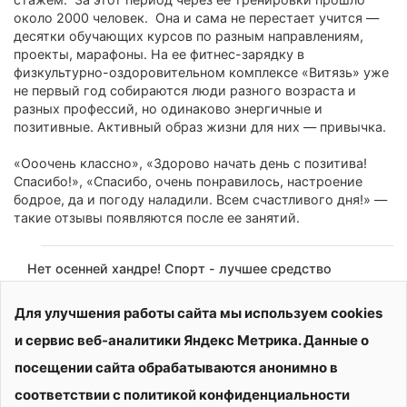
около 2000 человек. Она и сама не перестает учится —
десятки обучающих курсов по разным направлениям,
проекты, марафоны. На ее фитнес-зарядку в
физкультурно-оздоровительном комплексе «Витязь» уже
не первый год собираются люди разного возраста и
разных профессий, но одинаково энергичные и
позитивные. Активный образ жизни для них — привычка.
«Ооочень классно», «Здорово начать день с позитива!
Спасибо!», «Спасибо, очень понравилось, настроение
бодрое, да и погоду наладили. Всем счастливого дня!» —
такие отзывы появляются после ее занятий.
Нет осенней хандре! Спорт - лучшее средство
борьбы с депрессией. Присоединяйтесь к
компании! У нас субботнее утром скучным не бывает.
Для улучшения работы сайта мы используем cookies
и сервис веб-аналитики Яндекс Метрика. Данные о
посещении сайта обрабатываются анонимно в
соответствии с политикой конфиденциальности