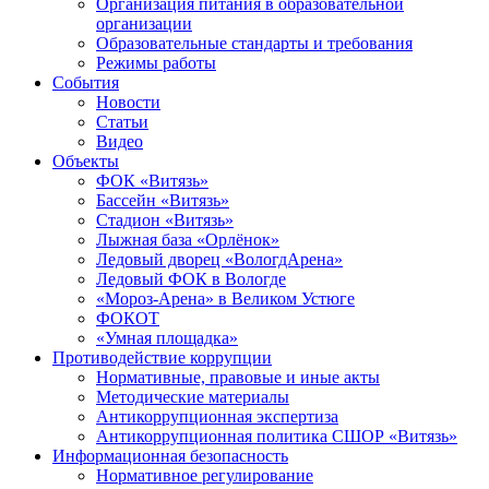
Организация питания в образовательной
организации
Образовательные стандарты и требования
Режимы работы
События
Новости
Статьи
Видео
Объекты
ФОК «Витязь»
Бассейн «Витязь»
Стадион «Витязь»
Лыжная база «Орлёнок»
Ледовый дворец «ВологдАрена»
Ледовый ФОК в Вологде
«Мороз-Арена» в Великом Устюге
ФОКОТ
«Умная площадка»
Противодействие коррупции
Нормативные, правовые и иные акты
Методические материалы
Антикоррупционная экспертиза
Антикоррупционная политика СШОР «Витязь»
Информационная безопасность
Нормативное регулирование