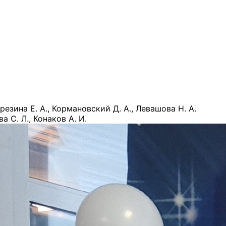
езина Е. А., Кормановский Д. А., Левашова Н. А.
а С. Л., Конаков А. И.