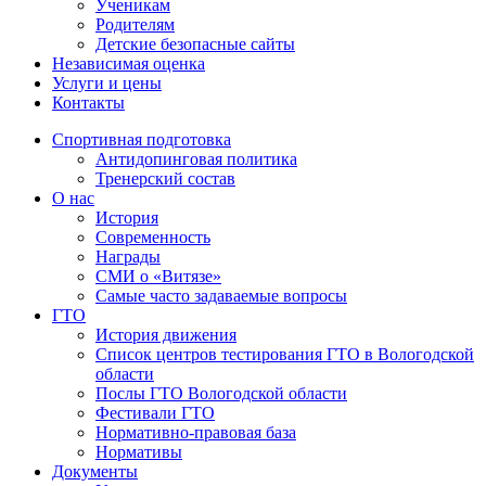
Ученикам
Родителям
Детские безопасные сайты
Независимая оценка
Услуги и цены
Контакты
Спортивная подготовка
Антидопинговая политика
Тренерский состав
О нас
История
Современность
Награды
СМИ о «Витязе»
Самые часто задаваемые вопросы
ГТО
История движения
Список центров тестирования ГТО в Вологодской
области
Послы ГТО Вологодской области
Фестивали ГТО
Нормативно-правовая база
Нормативы
Документы