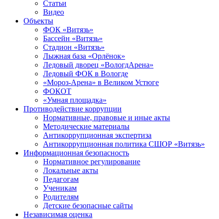
Статьи
Видео
Объекты
ФОК «Витязь»
Бассейн «Витязь»
Стадион «Витязь»
Лыжная база «Орлёнок»
Ледовый дворец «ВологдАрена»
Ледовый ФОК в Вологде
«Мороз-Арена» в Великом Устюге
ФОКОТ
«Умная площадка»
Противодействие коррупции
Нормативные, правовые и иные акты
Методические материалы
Антикоррупционная экспертиза
Антикоррупционная политика СШОР «Витязь»
Информационная безопасность
Нормативное регулирование
Локальные акты
Педагогам
Ученикам
Родителям
Детские безопасные сайты
Независимая оценка