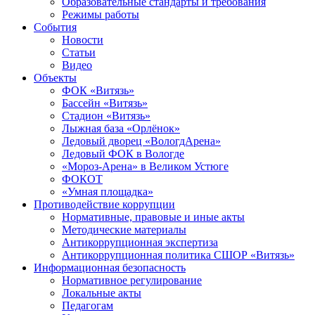
Образовательные стандарты и требования
Режимы работы
События
Новости
Статьи
Видео
Объекты
ФОК «Витязь»
Бассейн «Витязь»
Стадион «Витязь»
Лыжная база «Орлёнок»
Ледовый дворец «ВологдАрена»
Ледовый ФОК в Вологде
«Мороз-Арена» в Великом Устюге
ФОКОТ
«Умная площадка»
Противодействие коррупции
Нормативные, правовые и иные акты
Методические материалы
Антикоррупционная экспертиза
Антикоррупционная политика СШОР «Витязь»
Информационная безопасность
Нормативное регулирование
Локальные акты
Педагогам