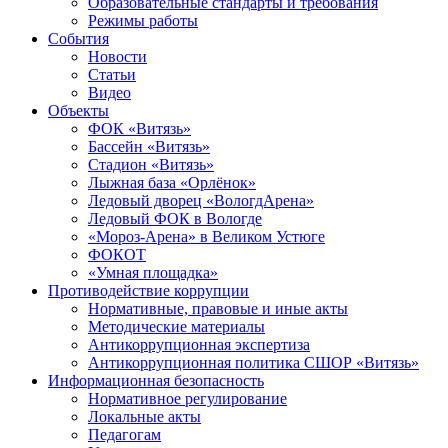
Образовательные стандарты и требования
Режимы работы
События
Новости
Статьи
Видео
Объекты
ФОК «Витязь»
Бассейн «Витязь»
Стадион «Витязь»
Лыжная база «Орлёнок»
Ледовый дворец «ВологдАрена»
Ледовый ФОК в Вологде
«Мороз-Арена» в Великом Устюге
ФОКОТ
«Умная площадка»
Противодействие коррупции
Нормативные, правовые и иные акты
Методические материалы
Антикоррупционная экспертиза
Антикоррупционная политика СШОР «Витязь»
Информационная безопасность
Нормативное регулирование
Локальные акты
Педагогам