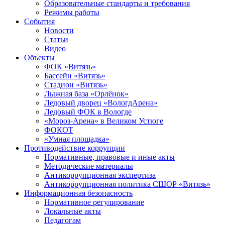
Образовательные стандарты и требования
Режимы работы
События
Новости
Статьи
Видео
Объекты
ФОК «Витязь»
Бассейн «Витязь»
Стадион «Витязь»
Лыжная база «Орлёнок»
Ледовый дворец «ВологдАрена»
Ледовый ФОК в Вологде
«Мороз-Арена» в Великом Устюге
ФОКОТ
«Умная площадка»
Противодействие коррупции
Нормативные, правовые и иные акты
Методические материалы
Антикоррупционная экспертиза
Антикоррупционная политика СШОР «Витязь»
Информационная безопасность
Нормативное регулирование
Локальные акты
Педагогам