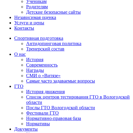
Ученикам
Родителям
Детские безопасные сайты
Независимая оценка
Услуги и цены
Контакты
Спортивная подготовка
Антидопинговая политика
Тренерский состав
О нас
История
Современность
Награды
СМИ о «Витязе»
Самые часто задаваемые вопросы
ГТО
История движения
Список центров тестирования ГТО в Вологодской
области
Послы ГТО Вологодской области
Фестивали ГТО
Нормативно-правовая база
Нормативы
Документы