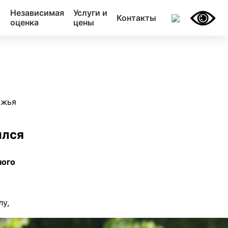
Независимая
Услуги и
Контакты
оценка
цены
ажья
ился
ного
у,