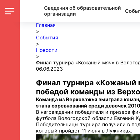
Сведения об образовательной
Собы
организации
Главная
>
События
>
Новости
>
Финал турнира «Кожаный мяч» в Волого
06.06.2023
Финал турнира «Кожаный м
победой команды из Верх
Команда из Верховажья выиграла команд
этапа соревнований среди девочек 2010
В награждении победителя и призера фи
футбола Вологодской области Евгений К
Победительницы турнира получили в под
который пройдет 11 июня в Лужниках.