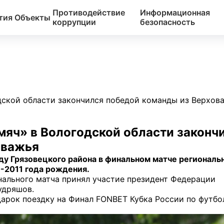
Противодействие
Информационная
тия
Объекты
коррупции
безопасность
дской области закончился победой команды из Верхов
яч» в Вологодской области законч
оважья
у Грязовецкого района в финальном матче региональ
-2011 года рождения.
нального матча принял участие президент Федерации
удряшов.
арок поездку на Финал FONBET Кубка России по футбол