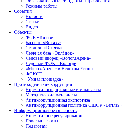
Образовательные стандарты и требования
Режимы работы
События
Новости
Статьи
Видео
Объекты
ФОК «Витязь»
Бассейн «Витязь»
Стадион «Витязь»
Лыжная база «Орлёнок»
Ледовый дворец «ВологдАрена»
Ледовый ФОК в Вологде
«Мороз-Арена» в Великом Устюге
ФОКОТ
«Умная площадка»
Противодействие коррупции
Нормативные, правовые и иные акты
Методические материалы
Антикоррупционная экспертиза
Антикоррупционная политика СШОР «Витязь»
Информационная безопасность
Нормативное регулирование
Локальные акты
Педагогам