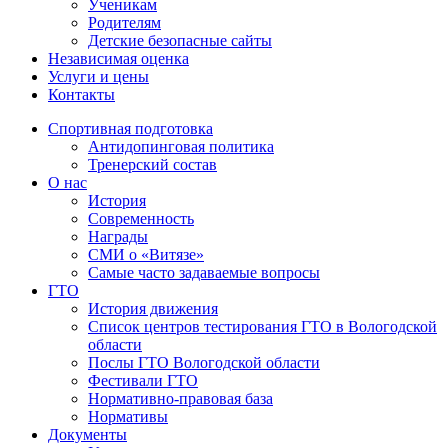
Ученикам
Родителям
Детские безопасные сайты
Независимая оценка
Услуги и цены
Контакты
Спортивная подготовка
Антидопинговая политика
Тренерский состав
О нас
История
Современность
Награды
СМИ о «Витязе»
Самые часто задаваемые вопросы
ГТО
История движения
Список центров тестирования ГТО в Вологодской
области
Послы ГТО Вологодской области
Фестивали ГТО
Нормативно-правовая база
Нормативы
Документы