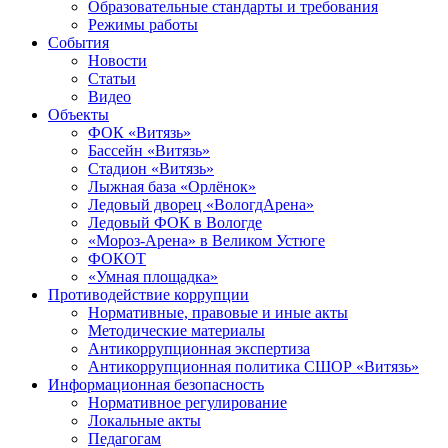
Образовательные стандарты и требования
Режимы работы
События
Новости
Статьи
Видео
Объекты
ФОК «Витязь»
Бассейн «Витязь»
Стадион «Витязь»
Лыжная база «Орлёнок»
Ледовый дворец «ВологдАрена»
Ледовый ФОК в Вологде
«Мороз-Арена» в Великом Устюге
ФОКОТ
«Умная площадка»
Противодействие коррупции
Нормативные, правовые и иные акты
Методические материалы
Антикоррупционная экспертиза
Антикоррупционная политика СШОР «Витязь»
Информационная безопасность
Нормативное регулирование
Локальные акты
Педагогам