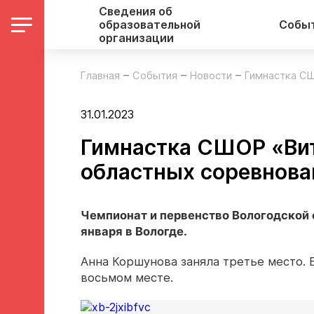
Сведения об
образовательной
Собы
организации
Главная
События
Новости
Гимнастка СШ
31.01.2023
Гимнастка СШОР «Вит
областных соревнова
Чемпионат и первенство Вологодской о
января в Вологде.
Анна Коршунова заняла третье место. 
восьмом месте.