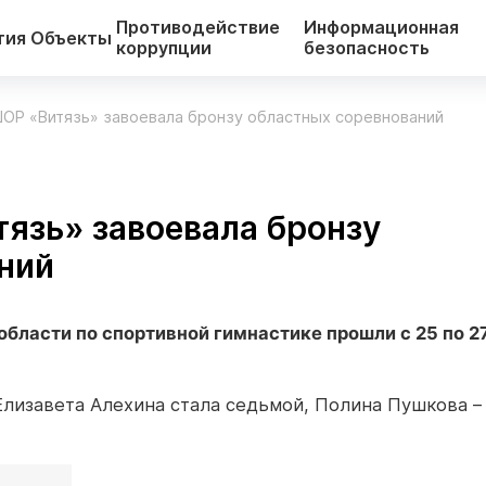
Противодействие
Информационная
тия
Объекты
коррупции
безопасность
ОР «Витязь» завоевала бронзу областных соревнований
язь» завоевала бронзу
ний
бласти по спортивной гимнастике прошли с 25 по 2
Елизавета Алехина стала седьмой, Полина Пушкова –