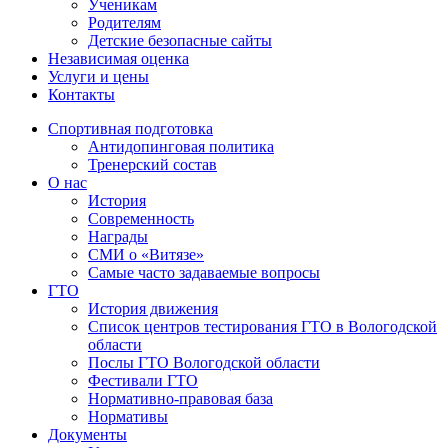
Ученикам
Родителям
Детские безопасные сайты
Независимая оценка
Услуги и цены
Контакты
Спортивная подготовка
Антидопинговая политика
Тренерский состав
О нас
История
Современность
Награды
СМИ о «Витязе»
Самые часто задаваемые вопросы
ГТО
История движения
Список центров тестирования ГТО в Вологодской
области
Послы ГТО Вологодской области
Фестивали ГТО
Нормативно-правовая база
Нормативы
Документы