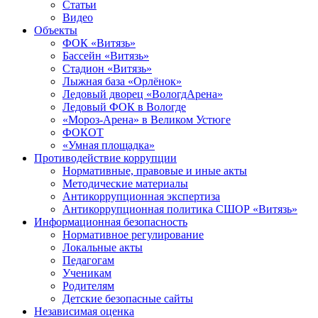
Статьи
Видео
Объекты
ФОК «Витязь»
Бассейн «Витязь»
Стадион «Витязь»
Лыжная база «Орлёнок»
Ледовый дворец «ВологдАрена»
Ледовый ФОК в Вологде
«Мороз-Арена» в Великом Устюге
ФОКОТ
«Умная площадка»
Противодействие коррупции
Нормативные, правовые и иные акты
Методические материалы
Антикоррупционная экспертиза
Антикоррупционная политика СШОР «Витязь»
Информационная безопасность
Нормативное регулирование
Локальные акты
Педагогам
Ученикам
Родителям
Детские безопасные сайты
Независимая оценка