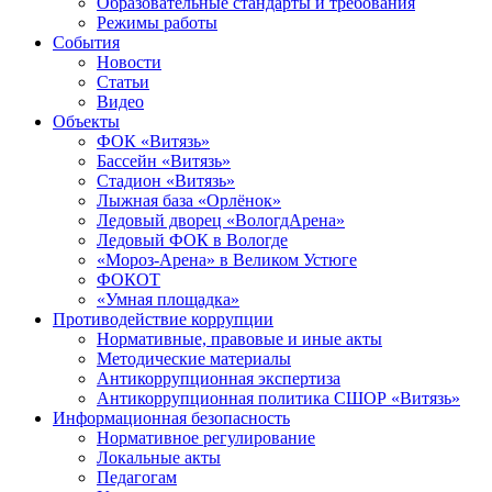
Образовательные стандарты и требования
Режимы работы
События
Новости
Статьи
Видео
Объекты
ФОК «Витязь»
Бассейн «Витязь»
Стадион «Витязь»
Лыжная база «Орлёнок»
Ледовый дворец «ВологдАрена»
Ледовый ФОК в Вологде
«Мороз-Арена» в Великом Устюге
ФОКОТ
«Умная площадка»
Противодействие коррупции
Нормативные, правовые и иные акты
Методические материалы
Антикоррупционная экспертиза
Антикоррупционная политика СШОР «Витязь»
Информационная безопасность
Нормативное регулирование
Локальные акты
Педагогам