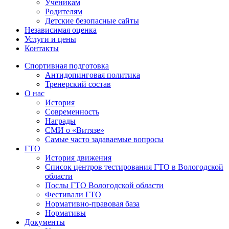
Ученикам
Родителям
Детские безопасные сайты
Независимая оценка
Услуги и цены
Контакты
Спортивная подготовка
Антидопинговая политика
Тренерский состав
О нас
История
Современность
Награды
СМИ о «Витязе»
Самые часто задаваемые вопросы
ГТО
История движения
Список центров тестирования ГТО в Вологодской
области
Послы ГТО Вологодской области
Фестивали ГТО
Нормативно-правовая база
Нормативы
Документы