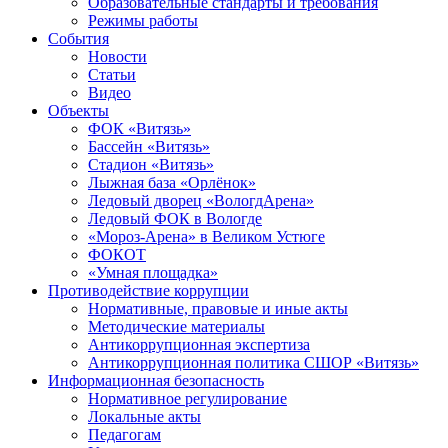
Образовательные стандарты и требования
Режимы работы
События
Новости
Статьи
Видео
Объекты
ФОК «Витязь»
Бассейн «Витязь»
Стадион «Витязь»
Лыжная база «Орлёнок»
Ледовый дворец «ВологдАрена»
Ледовый ФОК в Вологде
«Мороз-Арена» в Великом Устюге
ФОКОТ
«Умная площадка»
Противодействие коррупции
Нормативные, правовые и иные акты
Методические материалы
Антикоррупционная экспертиза
Антикоррупционная политика СШОР «Витязь»
Информационная безопасность
Нормативное регулирование
Локальные акты
Педагогам