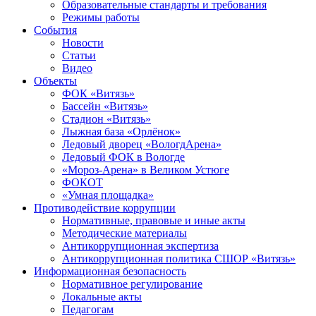
Образовательные стандарты и требования
Режимы работы
События
Новости
Статьи
Видео
Объекты
ФОК «Витязь»
Бассейн «Витязь»
Стадион «Витязь»
Лыжная база «Орлёнок»
Ледовый дворец «ВологдАрена»
Ледовый ФОК в Вологде
«Мороз-Арена» в Великом Устюге
ФОКОТ
«Умная площадка»
Противодействие коррупции
Нормативные, правовые и иные акты
Методические материалы
Антикоррупционная экспертиза
Антикоррупционная политика СШОР «Витязь»
Информационная безопасность
Нормативное регулирование
Локальные акты
Педагогам