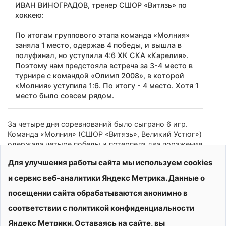
ИВАН ВИНОГРАДОВ, тренер СШОР «Витязь» по
хоккею:
По итогам группового этапа команда «Молния»
заняла 1 место, одержав 4 победы, и вышла в
полуфинал, но уступила 4:6 ХК СКА «Карелия».
Поэтому нам предстояла встреча за 3-4 место в
турнире с командой «Олимп 2008», в которой
«Молния» уступила 1:6. По итогу - 4 место. Хотя 1
место было совсем рядом.
За четыре дня соревнований было сыграно 6 игр.
Команда «Молния» (СШОР «Витязь», Великий Устюг»)
одержала четыре победы и потерпела два поражения.
Четыре игрока хоккейного клуба возглавили список из
Для улучшения работы сайта мы используем cookies
30 лучших бомбардиров.
и сервис веб-аналитики Яндекс Метрика. Данные о
посещении сайта обрабатываются анонимно в
соответствии с политикой конфиденциальности
Яндекс Метрики. Оставаясь на сайте, вы