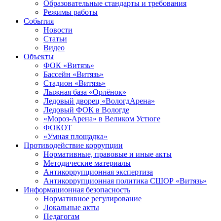
Образовательные стандарты и требования
Режимы работы
События
Новости
Статьи
Видео
Объекты
ФОК «Витязь»
Бассейн «Витязь»
Стадион «Витязь»
Лыжная база «Орлёнок»
Ледовый дворец «ВологдАрена»
Ледовый ФОК в Вологде
«Мороз-Арена» в Великом Устюге
ФОКОТ
«Умная площадка»
Противодействие коррупции
Нормативные, правовые и иные акты
Методические материалы
Антикоррупционная экспертиза
Антикоррупционная политика СШОР «Витязь»
Информационная безопасность
Нормативное регулирование
Локальные акты
Педагогам