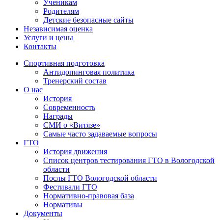
Ученикам
Родителям
Детские безопасные сайты
Независимая оценка
Услуги и цены
Контакты
Спортивная подготовка
Антидопинговая политика
Тренерский состав
О нас
История
Современность
Награды
СМИ о «Витязе»
Самые часто задаваемые вопросы
ГТО
История движения
Список центров тестирования ГТО в Вологодской
области
Послы ГТО Вологодской области
Фестивали ГТО
Нормативно-правовая база
Нормативы
Документы