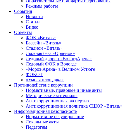
Образовательные стандарты и требования
Режимы работы
События
Новости
Статьи
Видео
Объекты
ФОК «Витязь»
Бассейн «Витязь»
Стадион «Витязь»
Лыжная база «Орлёнок»
Ледовый дворец «ВологдАрена»
Ледовый ФОК в Вологде
«Мороз-Арена» в Великом Устюге
ФОКОТ
«Умная площадка»
Противодействие коррупции
Нормативные, правовые и иные акты
Методические материалы
Антикоррупционная экспертиза
Антикоррупционная политика СШОР «Витязь»
Информационная безопасность
Нормативное регулирование
Локальные акты
Педагогам