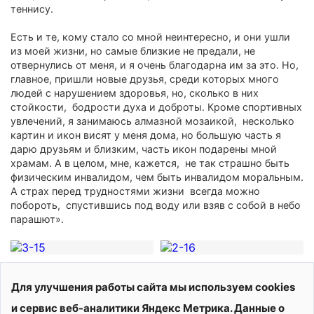
теннису.
Есть и те, кому стало со мной неинтересно, и они ушли
из моей жизни, но самые близкие не предали, не
отвернулись от меня, и я очень благодарна им за это. Но,
главное, пришли новые друзья, среди которых много
людей с нарушением здоровья, но, сколько в них
стойкости, бодрости духа и доброты. Кроме спортивных
увлечений, я занимаюсь алмазной мозаикой, несколько
картин и икон висят у меня дома, но большую часть я
дарю друзьям и близким, часть икон подарены мной
храмам. А в целом, мне, кажется, не так страшно быть
физическим инвалидом, чем быть инвалидом моральным.
А страх перед трудностями жизни всегда можно
побороть, спустившись под воду или взяв с собой в небо
парашют».
Текст:
подготовила Екатерина Старостина, пресс-служба
СШОР «Витязь»,
фото:
из личного архива Ольги
Для улучшения работы сайта мы используем cookies
Каменской
и сервис веб-аналитики Яндекс Метрика. Данные о