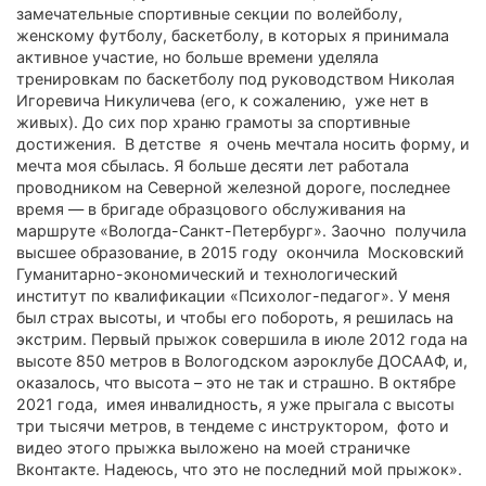
замечательные спортивные секции по волейболу,
женскому футболу, баскетболу, в которых я принимала
активное участие, но больше времени уделяла
тренировкам по баскетболу под руководством Николая
Игоревича Никуличева (его, к сожалению, уже нет в
живых). До сих пор храню грамоты за спортивные
достижения. В детстве я очень мечтала носить форму, и
мечта моя сбылась. Я больше десяти лет работала
проводником на Северной железной дороге, последнее
время — в бригаде образцового обслуживания на
маршруте «Вологда-Санкт-Петербург». Заочно получила
высшее образование, в 2015 году окончила Московский
Гуманитарно-экономический и технологический
институт по квалификации «Психолог-педагог». У меня
был страх высоты, и чтобы его побороть, я решилась на
экстрим. Первый прыжок совершила в июле 2012 года на
высоте 850 метров в Вологодском аэроклубе ДОСААФ, и,
оказалось, что высота – это не так и страшно. В октябре
2021 года, имея инвалидность, я уже прыгала с высоты
три тысячи метров, в тендеме с инструктором, фото и
видео этого прыжка выложено на моей страничке
Вконтакте. Надеюсь, что это не последний мой прыжок».