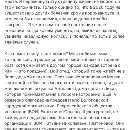
месте. Я перевернула эту страницу жизни, не люблю об
этом вспоминать. Только обидно то, что в 2020 году не
существовало других болезней кроме коронавируса, и,
что, если бы не пандемия, врачи не допустили бы
гангрены… Я четко помню своё состояние после
операции, когда хотела умереть, но, выйдя из палаты,
увидела инвалидную коляску и поняла, что есть и более
тяжёлые случаи.
Кто помог вернуться к жизни? Моя любимая мама,
которая всегда рядом со мной, мой любимый старший
брат, хотя он живёт в другом городе (каждая встреча с
ним — это праздник), мой отец, который тоже живёт не в
Вологде, мой психолог Светлана Форовонова из Москвы,
с которой я общаюсь много лет и знаю её лично, и даже
моя любимая чихуашка Ангелика (дома просто Лика),
которая принимает меня в любом настроении. Ещё я
безмерно благодарна председателю Вологодской
городской организации Всероссийского общества
инвалидов (ВОИ) Екатерине Юрьевне Щекатуровой, её
команде и председателю Вологодской областной
организации ВОИ Татьяне Николаевне Платоновой. Они
своим примером доказывают, что инвалидность — это не