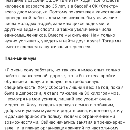
плавание в бассейн СШОР «Витязь» ходят всего шесть
человек в возрасте до 35 лет, а в бассейн СК «Спектр»
всего двое молодых. Поэтому показателем качественно
проведенной работы для меня явилось бы увеличение
числа молодых людей, занимающихся водными и
другими видами спорта, а также увеличение числа
единомышленников. Вместе мы сильнее! Нам только
нужно услышать, увидеть и найти друг друга! Тогда мы
вместе сделаем нашу жизнь интереснее».
План-минимум
«Я очень хочу работать, но так как я имею опыт только
работы на железной дороге, то я бы хотела пройти
обучение и получить новую востребованную
специальность, Хочу сбросить лишний вес: за год, пока я
была в депрессии, я стала тяжелее на 30 килограммов.
Несмотря на мои усилия, лишний вес уходит очень
медленно. Хочу создать крепкую семью с любящим,
добрым и умным мужем и родить сына, и, конечно, хочу
и дальше приносить пользу людям с ограниченными
возможностями. Сейчас начались занятия в тренажерном
зале, и в планах организация занятий по настольному