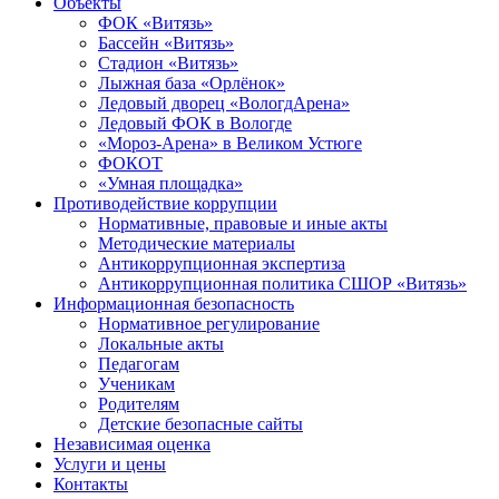
Объекты
ФОК «Витязь»
Бассейн «Витязь»
Стадион «Витязь»
Лыжная база «Орлёнок»
Ледовый дворец «ВологдАрена»
Ледовый ФОК в Вологде
«Мороз-Арена» в Великом Устюге
ФОКОТ
«Умная площадка»
Противодействие коррупции
Нормативные, правовые и иные акты
Методические материалы
Антикоррупционная экспертиза
Антикоррупционная политика СШОР «Витязь»
Информационная безопасность
Нормативное регулирование
Локальные акты
Педагогам
Ученикам
Родителям
Детские безопасные сайты
Независимая оценка
Услуги и цены
Контакты