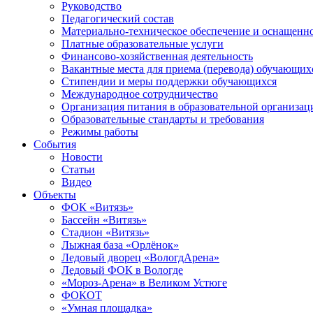
Руководство
Педагогический состав
Материально-техническое обеспечение и оснащеннос
Платные образовательные услуги
Финансово-хозяйственная деятельность
Вакантные места для приема (перевода) обучающих
Стипендии и меры поддержки обучающихся
Международное сотрудничество
Организация питания в образовательной организац
Образовательные стандарты и требования
Режимы работы
События
Новости
Статьи
Видео
Объекты
ФОК «Витязь»
Бассейн «Витязь»
Стадион «Витязь»
Лыжная база «Орлёнок»
Ледовый дворец «ВологдАрена»
Ледовый ФОК в Вологде
«Мороз-Арена» в Великом Устюге
ФОКОТ
«Умная площадка»