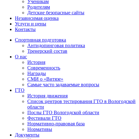
Ученикам
Родителям
Детские безопасные сайты
Независимая оценка
Услуги и цены
Контакты
Спортивная подготовка
Антидопинговая политика
Тренерский состав
О нас
История
Современность
Награды
СМИ о «Витязе»
Самые часто задаваемые вопросы
ГТО
История движения
Список центров тестирования ГТО в Вологодской
области
Послы ГТО Вологодской области
Фестивали ГТО
Нормативно-правовая база
Нормативы
Документы