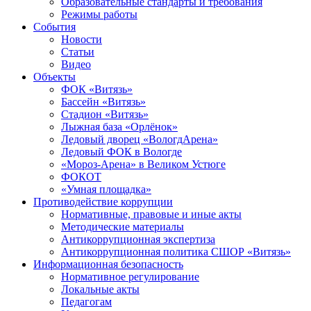
Образовательные стандарты и требования
Режимы работы
События
Новости
Статьи
Видео
Объекты
ФОК «Витязь»
Бассейн «Витязь»
Стадион «Витязь»
Лыжная база «Орлёнок»
Ледовый дворец «ВологдАрена»
Ледовый ФОК в Вологде
«Мороз-Арена» в Великом Устюге
ФОКОТ
«Умная площадка»
Противодействие коррупции
Нормативные, правовые и иные акты
Методические материалы
Антикоррупционная экспертиза
Антикоррупционная политика СШОР «Витязь»
Информационная безопасность
Нормативное регулирование
Локальные акты
Педагогам