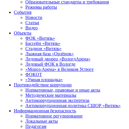
Образовательные стандарты и требования
Режимы работы
События
Новости
Статьи
Видео
Объекты
ФОК «Витязь»
Бассейн «Витязь»
Стадион «Витязь»
Лыжная база «Орлёнок»
Ледовый дворец «ВологдАрена»
Ледовый ФОК в Вологде
«Мороз-Арена» в Великом Устюге
ФОКОТ
«Умная площадка»
Противодействие коррупции
Нормативные, правовые и иные акты
Методические материалы
Антикоррупционная экспертиза
Антикоррупционная политика СШОР «Витязь»
Информационная безопасность
Нормативное регулирование
Локальные акты
Педагогам