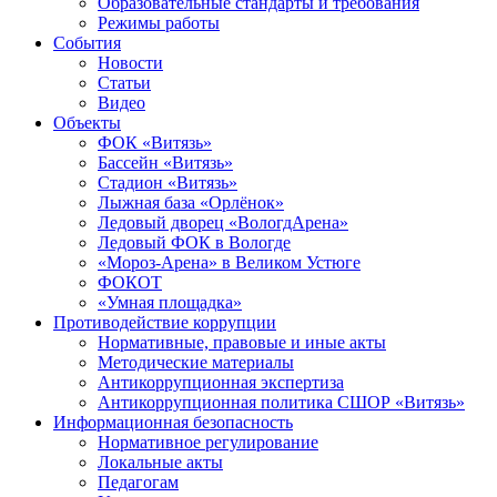
Образовательные стандарты и требования
Режимы работы
События
Новости
Статьи
Видео
Объекты
ФОК «Витязь»
Бассейн «Витязь»
Стадион «Витязь»
Лыжная база «Орлёнок»
Ледовый дворец «ВологдАрена»
Ледовый ФОК в Вологде
«Мороз-Арена» в Великом Устюге
ФОКОТ
«Умная площадка»
Противодействие коррупции
Нормативные, правовые и иные акты
Методические материалы
Антикоррупционная экспертиза
Антикоррупционная политика СШОР «Витязь»
Информационная безопасность
Нормативное регулирование
Локальные акты
Педагогам