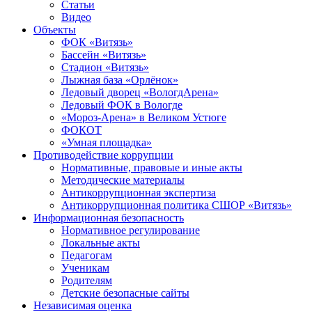
Статьи
Видео
Объекты
ФОК «Витязь»
Бассейн «Витязь»
Стадион «Витязь»
Лыжная база «Орлёнок»
Ледовый дворец «ВологдАрена»
Ледовый ФОК в Вологде
«Мороз-Арена» в Великом Устюге
ФОКОТ
«Умная площадка»
Противодействие коррупции
Нормативные, правовые и иные акты
Методические материалы
Антикоррупционная экспертиза
Антикоррупционная политика СШОР «Витязь»
Информационная безопасность
Нормативное регулирование
Локальные акты
Педагогам
Ученикам
Родителям
Детские безопасные сайты
Независимая оценка