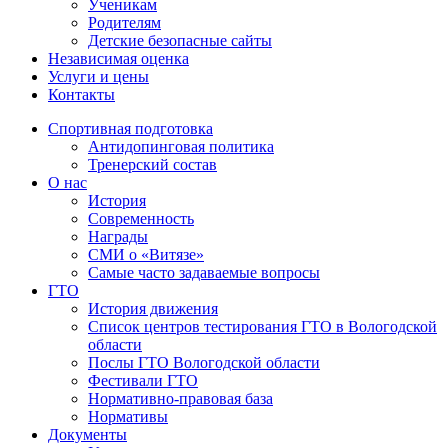
Ученикам
Родителям
Детские безопасные сайты
Независимая оценка
Услуги и цены
Контакты
Спортивная подготовка
Антидопинговая политика
Тренерский состав
О нас
История
Современность
Награды
СМИ о «Витязе»
Самые часто задаваемые вопросы
ГТО
История движения
Список центров тестирования ГТО в Вологодской
области
Послы ГТО Вологодской области
Фестивали ГТО
Нормативно-правовая база
Нормативы
Документы