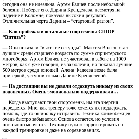
сегодня она не идеальна. Артем Езичев после небольшой
болезни. Поберег его. Дарина Кренделева, несмотря на
падение в Коломне, показала высокий результат.
Отличительная черта Дарины – “стартовый разгон”.
— Как пробежали остальные спортсмены СШОР
“Витязь”?
— Они показали “высокие секунды”. Максим Волков стал
лучшим среди старшего возраста по сумме спринтерского
многоборья. Артем Езичев не участвовал в забеге на 1000
метров, как я уже говорил, из-за болезни, но показал лучшие
500 метров среди юношей. Алена Фадеева везде была
призеркой, уступив только Дарине Кренделевой.
— На дистанции вы не давали отдохнуть никому из своих
подопечных. Очень эмоционально поддерживали…
— Когда выступают твои спортсмены, им эта энергия
передается. Мне, как тренеру тоже хочется их поддержать,
помочь, где-то ошибочку исправить. Техника конькобежцев
очень быстро забывается. Основа остается, но условия
постоянно меняются. Технику нужно корректировать на
каждой тренировке и даже на соревнованиях.