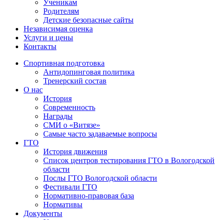
Ученикам
Родителям
Детские безопасные сайты
Независимая оценка
Услуги и цены
Контакты
Спортивная подготовка
Антидопинговая политика
Тренерский состав
О нас
История
Современность
Награды
СМИ о «Витязе»
Самые часто задаваемые вопросы
ГТО
История движения
Список центров тестирования ГТО в Вологодской
области
Послы ГТО Вологодской области
Фестивали ГТО
Нормативно-правовая база
Нормативы
Документы