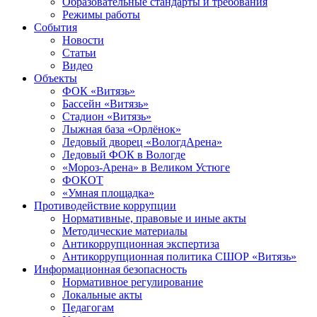
Образовательные стандарты и требования
Режимы работы
События
Новости
Статьи
Видео
Объекты
ФОК «Витязь»
Бассейн «Витязь»
Стадион «Витязь»
Лыжная база «Орлёнок»
Ледовый дворец «ВологдАрена»
Ледовый ФОК в Вологде
«Мороз-Арена» в Великом Устюге
ФОКОТ
«Умная площадка»
Противодействие коррупции
Нормативные, правовые и иные акты
Методические материалы
Антикоррупционная экспертиза
Антикоррупционная политика СШОР «Витязь»
Информационная безопасность
Нормативное регулирование
Локальные акты
Педагогам