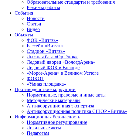
Образовательные стандарты и требования
Режимы работы
События
Новости
Статьи
Видео
Объекты
ФОК «Витязь»
Бассейн «Витязь»
Стадион «Витязь»
Лыжная база «Орлёнок»
Ледовый дворец «ВологдАрена»
Ледовый ФОК в Вологде
«Мороз-Арена» в Великом Устюге
ФОКОТ
«Умная площадка»
Противодействие коррупции
Нормативные, правовые и иные акты
Методические материалы
Антикоррупционная экспертиза
Антикоррупционная политика СШОР «Витязь»
Информационная безопасность
Нормативное регулирование
Локальные акты
Педагогам