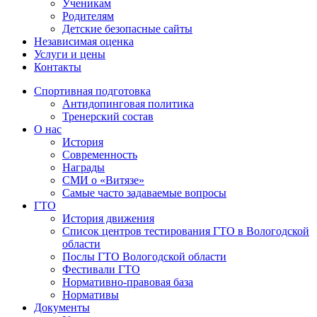
Ученикам
Родителям
Детские безопасные сайты
Независимая оценка
Услуги и цены
Контакты
Спортивная подготовка
Антидопинговая политика
Тренерский состав
О нас
История
Современность
Награды
СМИ о «Витязе»
Самые часто задаваемые вопросы
ГТО
История движения
Список центров тестирования ГТО в Вологодской
области
Послы ГТО Вологодской области
Фестивали ГТО
Нормативно-правовая база
Нормативы
Документы