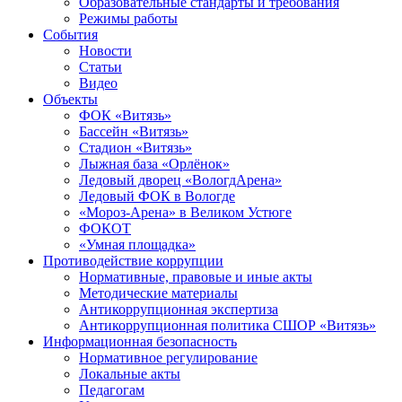
Образовательные стандарты и требования
Режимы работы
События
Новости
Статьи
Видео
Объекты
ФОК «Витязь»
Бассейн «Витязь»
Стадион «Витязь»
Лыжная база «Орлёнок»
Ледовый дворец «ВологдАрена»
Ледовый ФОК в Вологде
«Мороз-Арена» в Великом Устюге
ФОКОТ
«Умная площадка»
Противодействие коррупции
Нормативные, правовые и иные акты
Методические материалы
Антикоррупционная экспертиза
Антикоррупционная политика СШОР «Витязь»
Информационная безопасность
Нормативное регулирование
Локальные акты
Педагогам