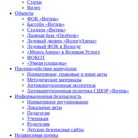
Статьи
Видео
Объекты
ФОК «Витязь»
Бассейн «Витязь»
Стадион «Витязь»
Лыжная база «Орлёнок»
Ледовый дворец «ВологдАрена»
Ледовый ФОК в Вологде
«Мороз-Арена» в Великом Устюге
ФОКОТ
«Умная площадка»
Противодействие коррупции
Нормативные, правовые и иные акты
Методические материалы
Антикоррупционная экспертиза
Антикоррупционная политика СШОР «Витязь»
Информационная безопасность
Нормативное регулирование
Локальные акты
Педагогам
Ученикам
Родителям
Детские безопасные сайты
Независимая оценка