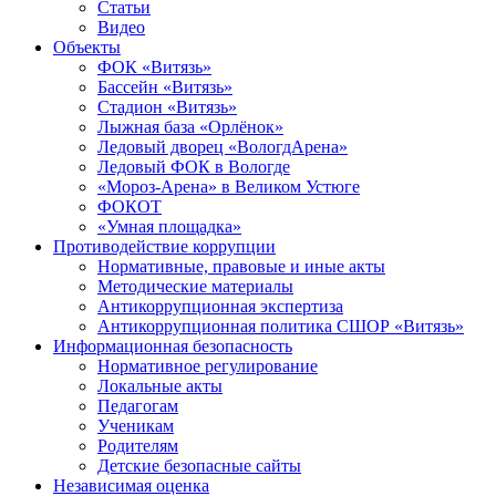
Статьи
Видео
Объекты
ФОК «Витязь»
Бассейн «Витязь»
Стадион «Витязь»
Лыжная база «Орлёнок»
Ледовый дворец «ВологдАрена»
Ледовый ФОК в Вологде
«Мороз-Арена» в Великом Устюге
ФОКОТ
«Умная площадка»
Противодействие коррупции
Нормативные, правовые и иные акты
Методические материалы
Антикоррупционная экспертиза
Антикоррупционная политика СШОР «Витязь»
Информационная безопасность
Нормативное регулирование
Локальные акты
Педагогам
Ученикам
Родителям
Детские безопасные сайты
Независимая оценка