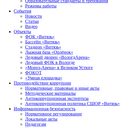
Образовательные стандарты и требования
Режимы работы
События
Новости
Статьи
Видео
Объекты
ФОК «Витязь»
Бассейн «Витязь»
Стадион «Витязь»
Лыжная база «Орлёнок»
Ледовый дворец «ВологдАрена»
Ледовый ФОК в Вологде
«Мороз-Арена» в Великом Устюге
ФОКОТ
«Умная площадка»
Противодействие коррупции
Нормативные, правовые и иные акты
Методические материалы
Антикоррупционная экспертиза
Антикоррупционная политика СШОР «Витязь»
Информационная безопасность
Нормативное регулирование
Локальные акты
Педагогам