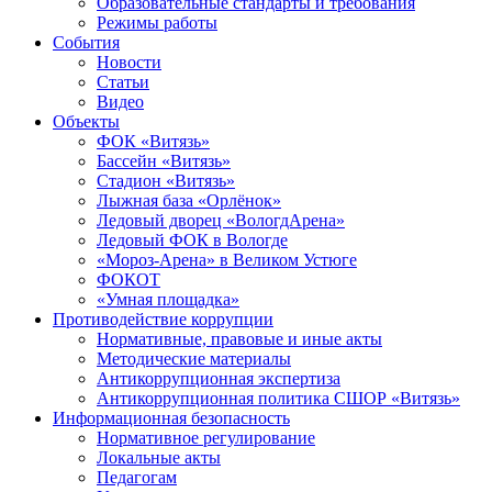
Образовательные стандарты и требования
Режимы работы
События
Новости
Статьи
Видео
Объекты
ФОК «Витязь»
Бассейн «Витязь»
Стадион «Витязь»
Лыжная база «Орлёнок»
Ледовый дворец «ВологдАрена»
Ледовый ФОК в Вологде
«Мороз-Арена» в Великом Устюге
ФОКОТ
«Умная площадка»
Противодействие коррупции
Нормативные, правовые и иные акты
Методические материалы
Антикоррупционная экспертиза
Антикоррупционная политика СШОР «Витязь»
Информационная безопасность
Нормативное регулирование
Локальные акты
Педагогам