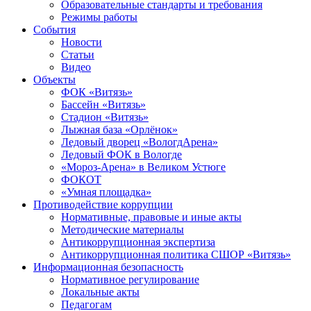
Образовательные стандарты и требования
Режимы работы
События
Новости
Статьи
Видео
Объекты
ФОК «Витязь»
Бассейн «Витязь»
Стадион «Витязь»
Лыжная база «Орлёнок»
Ледовый дворец «ВологдАрена»
Ледовый ФОК в Вологде
«Мороз-Арена» в Великом Устюге
ФОКОТ
«Умная площадка»
Противодействие коррупции
Нормативные, правовые и иные акты
Методические материалы
Антикоррупционная экспертиза
Антикоррупционная политика СШОР «Витязь»
Информационная безопасность
Нормативное регулирование
Локальные акты
Педагогам