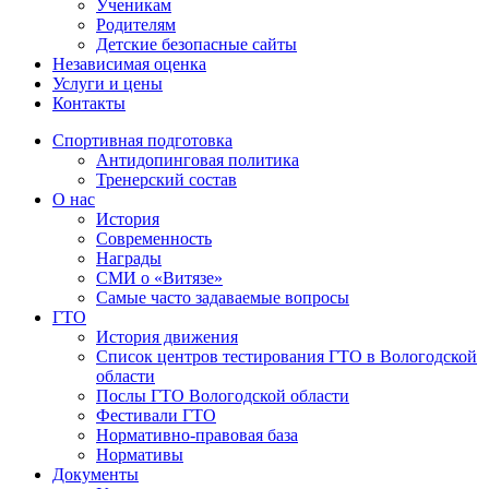
Ученикам
Родителям
Детские безопасные сайты
Независимая оценка
Услуги и цены
Контакты
Спортивная подготовка
Антидопинговая политика
Тренерский состав
О нас
История
Современность
Награды
СМИ о «Витязе»
Самые часто задаваемые вопросы
ГТО
История движения
Список центров тестирования ГТО в Вологодской
области
Послы ГТО Вологодской области
Фестивали ГТО
Нормативно-правовая база
Нормативы
Документы