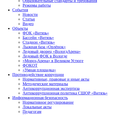
Образовательные стандарты и требования
Режимы работы
События
Новости
Статьи
Видео
Объекты
ФОК «Витязь»
Бассейн «Витязь»
Стадион «Витязь»
Лыжная база «Орлёнок»
Ледовый дворец «ВологдАрена»
Ледовый ФОК в Вологде
«Мороз-Арена» в Великом Устюге
ФОКОТ
«Умная площадка»
Противодействие коррупции
Нормативные, правовые и иные акты
Методические материалы
Антикоррупционная экспертиза
Антикоррупционная политика СШОР «Витязь»
Информационная безопасность
Нормативное регулирование
Локальные акты
Педагогам