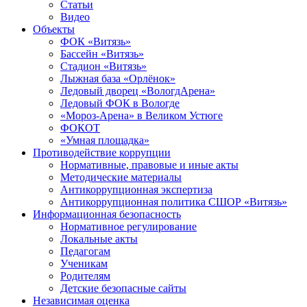
Статьи
Видео
Объекты
ФОК «Витязь»
Бассейн «Витязь»
Стадион «Витязь»
Лыжная база «Орлёнок»
Ледовый дворец «ВологдАрена»
Ледовый ФОК в Вологде
«Мороз-Арена» в Великом Устюге
ФОКОТ
«Умная площадка»
Противодействие коррупции
Нормативные, правовые и иные акты
Методические материалы
Антикоррупционная экспертиза
Антикоррупционная политика СШОР «Витязь»
Информационная безопасность
Нормативное регулирование
Локальные акты
Педагогам
Ученикам
Родителям
Детские безопасные сайты
Независимая оценка