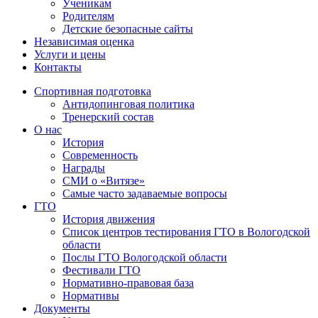
Ученикам
Родителям
Детские безопасные сайты
Независимая оценка
Услуги и цены
Контакты
Спортивная подготовка
Антидопинговая политика
Тренерский состав
О нас
История
Современность
Награды
СМИ о «Витязе»
Самые часто задаваемые вопросы
ГТО
История движения
Список центров тестирования ГТО в Вологодской
области
Послы ГТО Вологодской области
Фестивали ГТО
Нормативно-правовая база
Нормативы
Документы