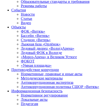
Образовательные стандарты и требования
Режимы работы
События
Новости
Статьи
Видео
Объекты
ФОК «Витязь»
Бассейн «Витязь»
Стадион «Витязь»
Лыжная база «Орлёнок»
Ледовый дворец «ВологдАрена»
Ледовый ФОК в Вологде
«Мороз-Арена» в Великом Устюге
ФОКОТ
«Умная площадка»
Противодействие коррупции
Нормативные, правовые и иные акты
Методические материалы
Антикоррупционная экспертиза
Антикоррупционная политика СШОР «Витязь»
Информационная безопасность
Нормативное регулирование
Локальные акты
Педагогам