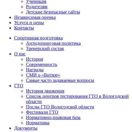
Ученикам
Родителям
Детские безопасные сайты
Независимая оценка
Услуги и цены
Контакты
Спортивная подготовка
Антидопинговая политика
Тренерский состав
О нас
История
Современность
Награды
СМИ о «Витязе»
Самые часто задаваемые вопросы
ГТО
История движения
Список центров тестирования ГТО в Вологодской
области
Послы ГТО Вологодской области
Фестивали ГТО
Нормативно-правовая база
Нормативы
Документы