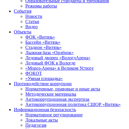
Образовательные стандарты и требования
Режимы работы
События
Новости
Статьи
Видео
Объекты
ФОК «Витязь»
Бассейн «Витязь»
Стадион «Витязь»
Лыжная база «Орлёнок»
Ледовый дворец «ВологдАрена»
Ледовый ФОК в Вологде
«Мороз-Арена» в Великом Устюге
ФОКОТ
«Умная площадка»
Противодействие коррупции
Нормативные, правовые и иные акты
Методические материалы
Антикоррупционная экспертиза
Антикоррупционная политика СШОР «Витязь»
Информационная безопасность
Нормативное регулирование
Локальные акты
Педагогам