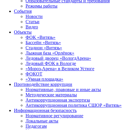
Образовательные стандарты и требования
Режимы работы
События
Новости
Статьи
Видео
Объекты
ФОК «Витязь»
Бассейн «Витязь»
Стадион «Витязь»
Лыжная база «Орлёнок»
Ледовый дворец «ВологдАрена»
Ледовый ФОК в Вологде
«Мороз-Арена» в Великом Устюге
ФОКОТ
«Умная площадка»
Противодействие коррупции
Нормативные, правовые и иные акты
Методические материалы
Антикоррупционная экспертиза
Антикоррупционная политика СШОР «Витязь»
Информационная безопасность
Нормативное регулирование
Локальные акты
Педагогам