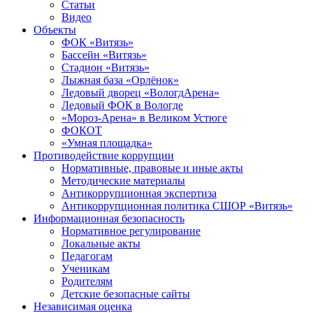
Статьи
Видео
Объекты
ФОК «Витязь»
Бассейн «Витязь»
Стадион «Витязь»
Лыжная база «Орлёнок»
Ледовый дворец «ВологдАрена»
Ледовый ФОК в Вологде
«Мороз-Арена» в Великом Устюге
ФОКОТ
«Умная площадка»
Противодействие коррупции
Нормативные, правовые и иные акты
Методические материалы
Антикоррупционная экспертиза
Антикоррупционная политика СШОР «Витязь»
Информационная безопасность
Нормативное регулирование
Локальные акты
Педагогам
Ученикам
Родителям
Детские безопасные сайты
Независимая оценка