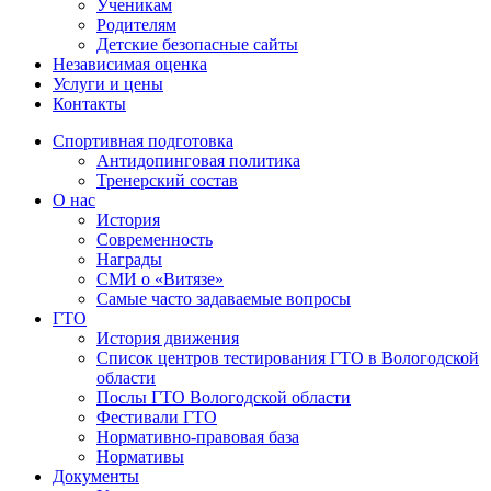
Ученикам
Родителям
Детские безопасные сайты
Независимая оценка
Услуги и цены
Контакты
Спортивная подготовка
Антидопинговая политика
Тренерский состав
О нас
История
Современность
Награды
СМИ о «Витязе»
Самые часто задаваемые вопросы
ГТО
История движения
Список центров тестирования ГТО в Вологодской
области
Послы ГТО Вологодской области
Фестивали ГТО
Нормативно-правовая база
Нормативы
Документы