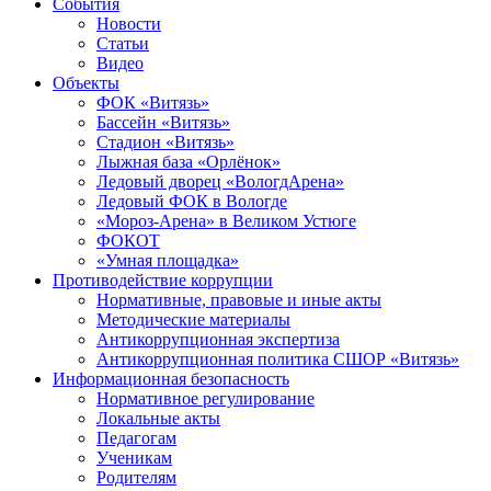
События
Новости
Статьи
Видео
Объекты
ФОК «Витязь»
Бассейн «Витязь»
Стадион «Витязь»
Лыжная база «Орлёнок»
Ледовый дворец «ВологдАрена»
Ледовый ФОК в Вологде
«Мороз-Арена» в Великом Устюге
ФОКОТ
«Умная площадка»
Противодействие коррупции
Нормативные, правовые и иные акты
Методические материалы
Антикоррупционная экспертиза
Антикоррупционная политика СШОР «Витязь»
Информационная безопасность
Нормативное регулирование
Локальные акты
Педагогам
Ученикам
Родителям