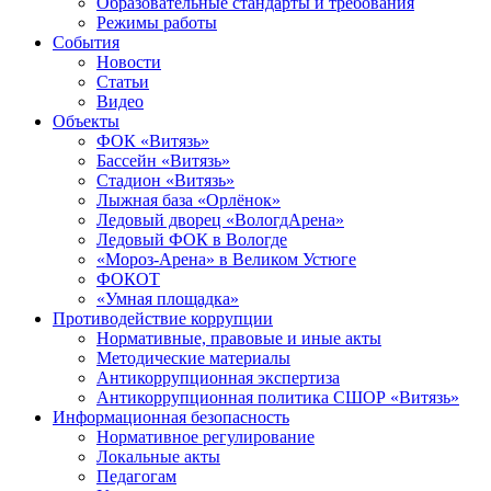
Образовательные стандарты и требования
Режимы работы
События
Новости
Статьи
Видео
Объекты
ФОК «Витязь»
Бассейн «Витязь»
Стадион «Витязь»
Лыжная база «Орлёнок»
Ледовый дворец «ВологдАрена»
Ледовый ФОК в Вологде
«Мороз-Арена» в Великом Устюге
ФОКОТ
«Умная площадка»
Противодействие коррупции
Нормативные, правовые и иные акты
Методические материалы
Антикоррупционная экспертиза
Антикоррупционная политика СШОР «Витязь»
Информационная безопасность
Нормативное регулирование
Локальные акты
Педагогам