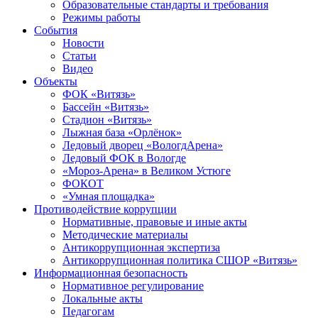
Образовательные стандарты и требования
Режимы работы
События
Новости
Статьи
Видео
Объекты
ФОК «Витязь»
Бассейн «Витязь»
Стадион «Витязь»
Лыжная база «Орлёнок»
Ледовый дворец «ВологдАрена»
Ледовый ФОК в Вологде
«Мороз-Арена» в Великом Устюге
ФОКОТ
«Умная площадка»
Противодействие коррупции
Нормативные, правовые и иные акты
Методические материалы
Антикоррупционная экспертиза
Антикоррупционная политика СШОР «Витязь»
Информационная безопасность
Нормативное регулирование
Локальные акты
Педагогам