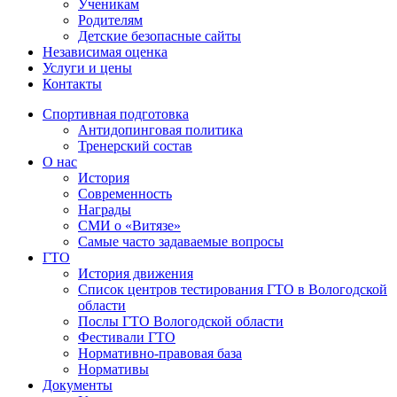
Ученикам
Родителям
Детские безопасные сайты
Независимая оценка
Услуги и цены
Контакты
Спортивная подготовка
Антидопинговая политика
Тренерский состав
О нас
История
Современность
Награды
СМИ о «Витязе»
Самые часто задаваемые вопросы
ГТО
История движения
Список центров тестирования ГТО в Вологодской
области
Послы ГТО Вологодской области
Фестивали ГТО
Нормативно-правовая база
Нормативы
Документы