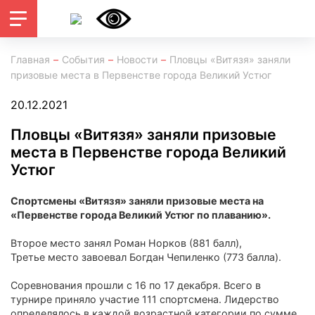
Главная
События
Новости
Пловцы «Витязя» заняли
призовые места в Первенстве города Великий Устюг
20.12.2021
Пловцы «Витязя» заняли призовые
места в Первенстве города Великий
Устюг
Спортсмены «Витязя» заняли призовые места на
«Первенстве города Великий Устюг по плаванию».
Второе место занял Роман Норков (881 балл),
Третье место завоевал Богдан Чепиленко (773 балла).
Соревнования прошли с 16 по 17 декабря. Всего в
турнире приняло участие 111 спортсмена. Лидерство
определялось в каждой возрастной категории по сумме