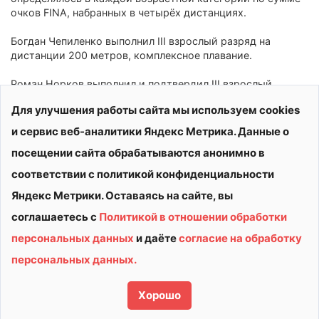
очков FINA, набранных в четырёх дистанциях.
Богдан Чепиленко выполнил III взрослый разряд на
дистанции 200 метров, комплексное плавание.
Роман Норков выполнил и подтвердил III взрослый
разряд на дистанциях 100 метров и 200 метров,
Для улучшения работы сайта мы используем cookies
комплексное плавание, соответственно.
и сервис веб-аналитики Яндекс Метрика. Данные о
Тренер — Анастасия Ислямова.
посещении сайта обрабатываются анонимно в
соответствии с политикой конфиденциальности
Яндекс Метрики. Оставаясь на сайте, вы
соглашаетесь с
Политикой в отношении обработки
персональных данных
и даёте
согласие на обработку
© 2026 АУ ДО ВО «СШОР «ВИТЯЗЬ»
персональных данных.
Политика конфиденциальности
Сделано в
Хорошо