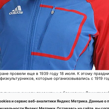
ане провели еще в 1939 году 18 июля. К этому праздн
физкультурников, которые организовывались с 1919 го
ультурника сумели провести и в блокадном Ленинграде!
мотанные сигналами тревоги и нерадостными вестями
ookies и сервис веб-аналитики Яндекс Метрика. Данные о
сто легкоатлетической палочки они передавали друг д
нциальности Яндекс Метрики. Оставаясь на сайте, вы сог