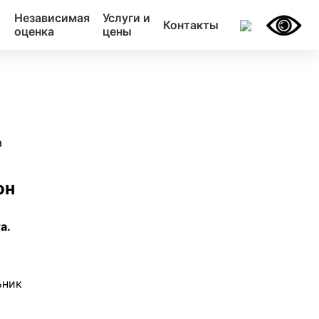
Независимая
Услуги и
Контакты
оценка
цены
а
он
а.
ьник