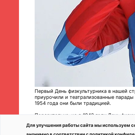
Первый День физкультурника в нашей стр
приурочили и театрализованные парады 
1954 года они были традицией.
Поразительно, но в 1942 году День физк
Люди, истощенные голодом, холодом, из
Для улучшения работы сайта мы используем c
равно вышли на разрушенные улицы. Вме
командирскую планшетку.
анонимно в соответствии с политикой конфиде