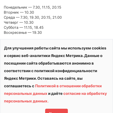
Понедельник — 7.30, 11.15, 20.15
Вторник — 10.30
Среда — 7.30, 19.30, 20.15, 21.00
Четверг — 10.30
Суббота — 11.15, 18.45
Воскресенье — 19.30
Прайс-листы размещены на сайте в разделе Услуги и
Для улучшения работы сайта мы используем cookies
Цены:
shor-vityaz35.ru/uslugi-i-c
…
и сервис веб-аналитики Яндекс Метрика. Данные о
посещении сайта обрабатываются анонимно в
ТЕЛЕФОН ДЛЯ СПРАВОК: 23-98-28
соответствии с политикой конфиденциальности
Яндекс Метрики. Оставаясь на сайте, вы
соглашаетесь с
Политикой в отношении обработки
персональных данных
и даёте
согласие на обработку
© 2026 АУ ДО ВО «СШОР «ВИТЯЗЬ»
персональных данных.
Политика конфиденциальности
Сделано в