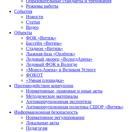
Образовательные стандарты и требования
Режимы работы
События
Новости
Статьи
Видео
Объекты
ФОК «Витязь»
Бассейн «Витязь»
Стадион «Витязь»
Лыжная база «Орлёнок»
Ледовый дворец «ВологдАрена»
Ледовый ФОК в Вологде
«Мороз-Арена» в Великом Устюге
ФОКОТ
«Умная площадка»
Противодействие коррупции
Нормативные, правовые и иные акты
Методические материалы
Антикоррупционная экспертиза
Антикоррупционная политика СШОР «Витязь»
Информационная безопасность
Нормативное регулирование
Локальные акты
Педагогам