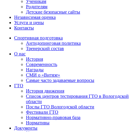
Ученикам
Родителям
Детские безопасные сайты
Независимая оценка
Услуги и цены
Контакты
Спортивная подготовка
Антидопинговая политика
Тренерский состав
О нас
История
Современность
Награды
СМИ о «Витязе»
Самые часто задаваемые вопросы
ГТО
История движения
Список центров тестирования ГТО в Вологодской
области
Послы ГТО Вологодской области
Фестивали ГТО
Нормативно-правовая база
Нормативы
Документы