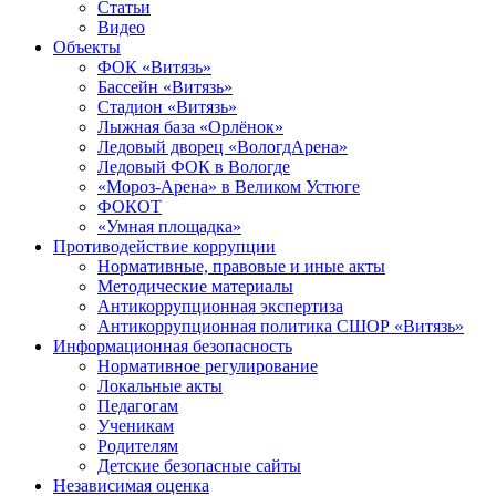
Статьи
Видео
Объекты
ФОК «Витязь»
Бассейн «Витязь»
Стадион «Витязь»
Лыжная база «Орлёнок»
Ледовый дворец «ВологдАрена»
Ледовый ФОК в Вологде
«Мороз-Арена» в Великом Устюге
ФОКОТ
«Умная площадка»
Противодействие коррупции
Нормативные, правовые и иные акты
Методические материалы
Антикоррупционная экспертиза
Антикоррупционная политика СШОР «Витязь»
Информационная безопасность
Нормативное регулирование
Локальные акты
Педагогам
Ученикам
Родителям
Детские безопасные сайты
Независимая оценка