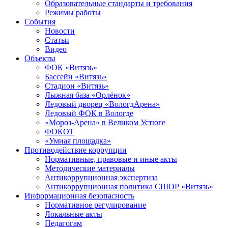
Образовательные стандарты и требования
Режимы работы
События
Новости
Статьи
Видео
Объекты
ФОК «Витязь»
Бассейн «Витязь»
Стадион «Витязь»
Лыжная база «Орлёнок»
Ледовый дворец «ВологдАрена»
Ледовый ФОК в Вологде
«Мороз-Арена» в Великом Устюге
ФОКОТ
«Умная площадка»
Противодействие коррупции
Нормативные, правовые и иные акты
Методические материалы
Антикоррупционная экспертиза
Антикоррупционная политика СШОР «Витязь»
Информационная безопасность
Нормативное регулирование
Локальные акты
Педагогам