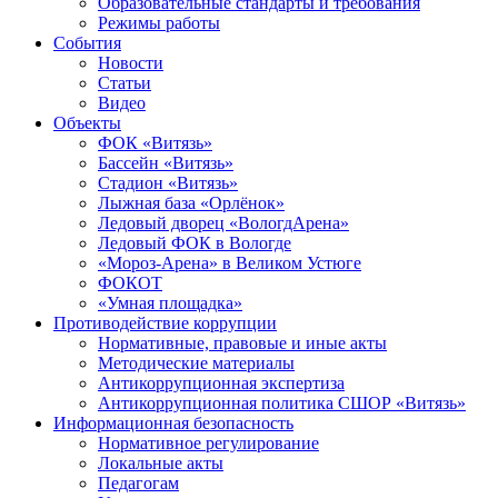
Образовательные стандарты и требования
Режимы работы
События
Новости
Статьи
Видео
Объекты
ФОК «Витязь»
Бассейн «Витязь»
Стадион «Витязь»
Лыжная база «Орлёнок»
Ледовый дворец «ВологдАрена»
Ледовый ФОК в Вологде
«Мороз-Арена» в Великом Устюге
ФОКОТ
«Умная площадка»
Противодействие коррупции
Нормативные, правовые и иные акты
Методические материалы
Антикоррупционная экспертиза
Антикоррупционная политика СШОР «Витязь»
Информационная безопасность
Нормативное регулирование
Локальные акты
Педагогам