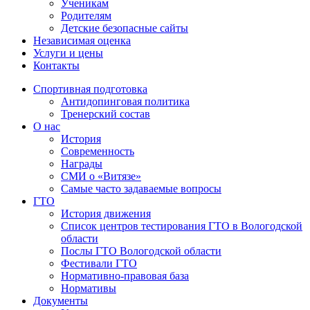
Ученикам
Родителям
Детские безопасные сайты
Независимая оценка
Услуги и цены
Контакты
Спортивная подготовка
Антидопинговая политика
Тренерский состав
О нас
История
Современность
Награды
СМИ о «Витязе»
Самые часто задаваемые вопросы
ГТО
История движения
Список центров тестирования ГТО в Вологодской
области
Послы ГТО Вологодской области
Фестивали ГТО
Нормативно-правовая база
Нормативы
Документы