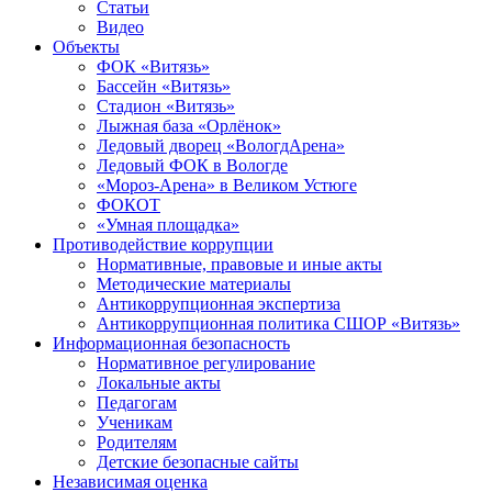
Статьи
Видео
Объекты
ФОК «Витязь»
Бассейн «Витязь»
Стадион «Витязь»
Лыжная база «Орлёнок»
Ледовый дворец «ВологдАрена»
Ледовый ФОК в Вологде
«Мороз-Арена» в Великом Устюге
ФОКОТ
«Умная площадка»
Противодействие коррупции
Нормативные, правовые и иные акты
Методические материалы
Антикоррупционная экспертиза
Антикоррупционная политика СШОР «Витязь»
Информационная безопасность
Нормативное регулирование
Локальные акты
Педагогам
Ученикам
Родителям
Детские безопасные сайты
Независимая оценка