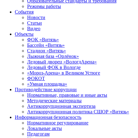
Образовательные стандарты и требования
Режимы работы
События
Новости
Статьи
Видео
Объекты
ФОК «Витязь»
Бассейн «Витязь»
Стадион «Витязь»
Лыжная база «Орлёнок»
Ледовый дворец «ВологдАрена»
Ледовый ФОК в Вологде
«Мороз-Арена» в Великом Устюге
ФОКОТ
«Умная площадка»
Противодействие коррупции
Нормативные, правовые и иные акты
Методические материалы
Антикоррупционная экспертиза
Антикоррупционная политика СШОР «Витязь»
Информационная безопасность
Нормативное регулирование
Локальные акты
Педагогам