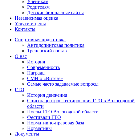
Ученикам
Родителям
Детские безопасные сайты
Независимая оценка
Услуги и цены
Контакты
Спортивная подготовка
Антидопинговая политика
Тренерский состав
О нас
История
Современность
Награды
СМИ о «Витязе»
Самые часто задаваемые вопросы
ГТО
История движения
Список центров тестирования ГТО в Вологодской
области
Послы ГТО Вологодской области
Фестивали ГТО
Нормативно-правовая база
Нормативы
Документы