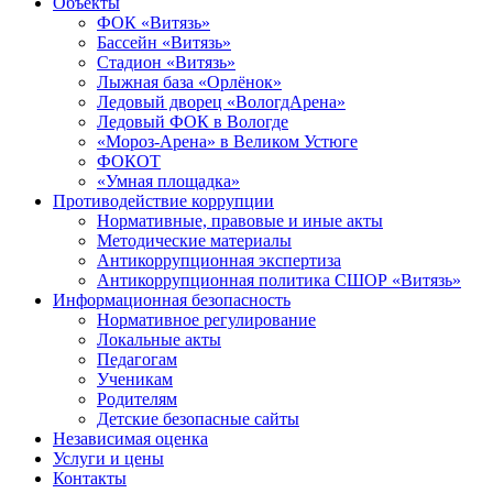
Объекты
ФОК «Витязь»
Бассейн «Витязь»
Стадион «Витязь»
Лыжная база «Орлёнок»
Ледовый дворец «ВологдАрена»
Ледовый ФОК в Вологде
«Мороз-Арена» в Великом Устюге
ФОКОТ
«Умная площадка»
Противодействие коррупции
Нормативные, правовые и иные акты
Методические материалы
Антикоррупционная экспертиза
Антикоррупционная политика СШОР «Витязь»
Информационная безопасность
Нормативное регулирование
Локальные акты
Педагогам
Ученикам
Родителям
Детские безопасные сайты
Независимая оценка
Услуги и цены
Контакты