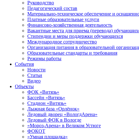
Руководство
Педагогический состав
Материально-техническое обеспечение и оснащеннос
Платные образовательные услуги
Финансово-хозяйственная деятельность
Вакантные места для приема (перевода) обучающих
Стипендии и меры поддержки обучающихся
Международное сотрудничество
Организация питания в образовательной организац
Образовательные стандарты и требования
Режимы работы
События
Новости
Статьи
Видео
Объекты
ФОК «Витязь»
Бассейн «Витязь»
Стадион «Витязь»
Лыжная база «Орлёнок»
Ледовый дворец «ВологдАрена»
Ледовый ФОК в Вологде
«Мороз-Арена» в Великом Устюге
ФОКОТ
«Умная площадка»