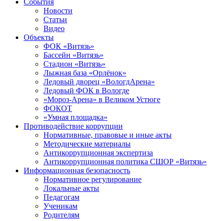
События
Новости
Статьи
Видео
Объекты
ФОК «Витязь»
Бассейн «Витязь»
Стадион «Витязь»
Лыжная база «Орлёнок»
Ледовый дворец «ВологдАрена»
Ледовый ФОК в Вологде
«Мороз-Арена» в Великом Устюге
ФОКОТ
«Умная площадка»
Противодействие коррупции
Нормативные, правовые и иные акты
Методические материалы
Антикоррупционная экспертиза
Антикоррупционная политика СШОР «Витязь»
Информационная безопасность
Нормативное регулирование
Локальные акты
Педагогам
Ученикам
Родителям