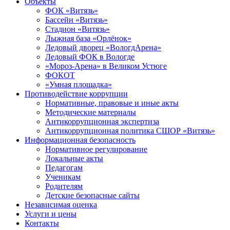
Объекты
ФОК «Витязь»
Бассейн «Витязь»
Стадион «Витязь»
Лыжная база «Орлёнок»
Ледовый дворец «ВологдАрена»
Ледовый ФОК в Вологде
«Мороз-Арена» в Великом Устюге
ФОКОТ
«Умная площадка»
Противодействие коррупции
Нормативные, правовые и иные акты
Методические материалы
Антикоррупционная экспертиза
Антикоррупционная политика СШОР «Витязь»
Информационная безопасность
Нормативное регулирование
Локальные акты
Педагогам
Ученикам
Родителям
Детские безопасные сайты
Независимая оценка
Услуги и цены
Контакты