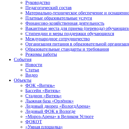
Руководство
Педагогический состав
Материально-техническое обеспечение и оснащеннос
Платные образовательные услуги
Финансово-хозяйственная деятельность
Вакантные места для приема (перевода) обучающих
Стипендии и меры поддержки обучающихся
Международное сотрудничество
Организация питания в образовательной организац
Образовательные стандарты и требования
Режимы работы
События
Новости
Статьи
Видео
Объекты
ФОК «Витязь»
Бассейн «Витязь»
Стадион «Витязь»
Лыжная база «Орлёнок»
Ледовый дворец «ВологдАрена»
Ледовый ФОК в Вологде
«Мороз-Арена» в Великом Устюге
ФОКОТ
«Умная площадка»