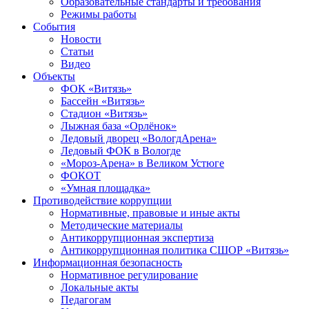
Образовательные стандарты и требования
Режимы работы
События
Новости
Статьи
Видео
Объекты
ФОК «Витязь»
Бассейн «Витязь»
Стадион «Витязь»
Лыжная база «Орлёнок»
Ледовый дворец «ВологдАрена»
Ледовый ФОК в Вологде
«Мороз-Арена» в Великом Устюге
ФОКОТ
«Умная площадка»
Противодействие коррупции
Нормативные, правовые и иные акты
Методические материалы
Антикоррупционная экспертиза
Антикоррупционная политика СШОР «Витязь»
Информационная безопасность
Нормативное регулирование
Локальные акты
Педагогам