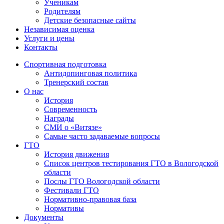
Ученикам
Родителям
Детские безопасные сайты
Независимая оценка
Услуги и цены
Контакты
Спортивная подготовка
Антидопинговая политика
Тренерский состав
О нас
История
Современность
Награды
СМИ о «Витязе»
Самые часто задаваемые вопросы
ГТО
История движения
Список центров тестирования ГТО в Вологодской
области
Послы ГТО Вологодской области
Фестивали ГТО
Нормативно-правовая база
Нормативы
Документы