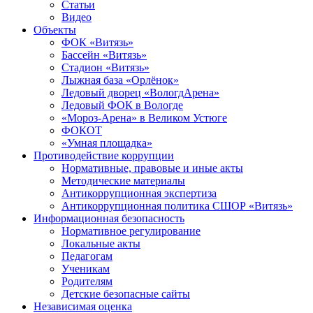
Статьи
Видео
Объекты
ФОК «Витязь»
Бассейн «Витязь»
Стадион «Витязь»
Лыжная база «Орлёнок»
Ледовый дворец «ВологдАрена»
Ледовый ФОК в Вологде
«Мороз-Арена» в Великом Устюге
ФОКОТ
«Умная площадка»
Противодействие коррупции
Нормативные, правовые и иные акты
Методические материалы
Антикоррупционная экспертиза
Антикоррупционная политика СШОР «Витязь»
Информационная безопасность
Нормативное регулирование
Локальные акты
Педагогам
Ученикам
Родителям
Детские безопасные сайты
Независимая оценка