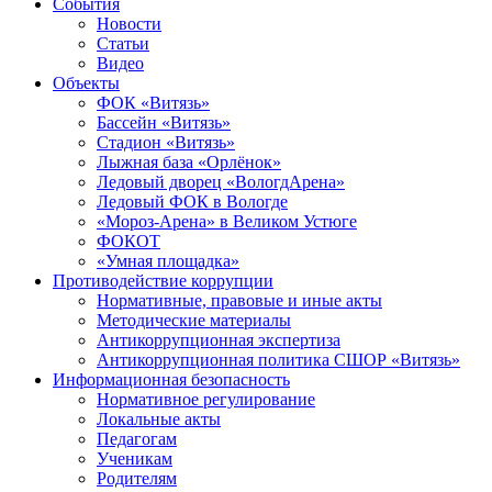
События
Новости
Статьи
Видео
Объекты
ФОК «Витязь»
Бассейн «Витязь»
Стадион «Витязь»
Лыжная база «Орлёнок»
Ледовый дворец «ВологдАрена»
Ледовый ФОК в Вологде
«Мороз-Арена» в Великом Устюге
ФОКОТ
«Умная площадка»
Противодействие коррупции
Нормативные, правовые и иные акты
Методические материалы
Антикоррупционная экспертиза
Антикоррупционная политика СШОР «Витязь»
Информационная безопасность
Нормативное регулирование
Локальные акты
Педагогам
Ученикам
Родителям