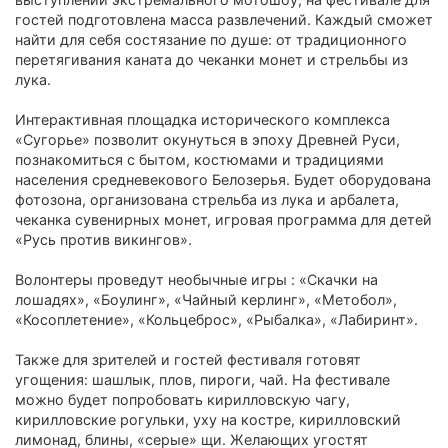
гостей подготовлена масса развлечений. Каждый сможет
найти для себя состязание по душе: от традиционного
перетягивания каната до чеканки монет и стрельбы из
лука.
Интерактивная площадка исторического комплекса
«Сугорье» позволит окунуться в эпоху Древней Руси,
познакомиться с бытом, костюмами и традициями
населения средневекового Белозерья. Будет оборудована
фотозона, организована стрельба из лука и арбалета,
чеканка сувенирных монет, игровая программа для детей
«Русь против викингов».
Волонтеры проведут необычные игры : «Скачки на
лошадях», «Боулинг», «Чайный керлинг», «Метобол»,
«Косоплетение», «Кольцеброс», «Рыбалка», «Лабиринт».
Также для зрителей и гостей фестиваля готовят
угощения: шашлык, плов, пироги, чай. На фестивале
можно будет попробовать кирилловскую чагу,
кирилловские рогульки, уху на костре, кирилловский
лимонад, блины, «серые» щи. Желающих угостят