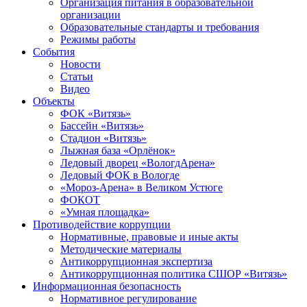
Организация питания в образовательной
организации
Образовательные стандарты и требования
Режимы работы
События
Новости
Статьи
Видео
Объекты
ФОК «Витязь»
Бассейн «Витязь»
Стадион «Витязь»
Лыжная база «Орлёнок»
Ледовый дворец «ВологдАрена»
Ледовый ФОК в Вологде
«Мороз-Арена» в Великом Устюге
ФОКОТ
«Умная площадка»
Противодействие коррупции
Нормативные, правовые и иные акты
Методические материалы
Антикоррупционная экспертиза
Антикоррупционная политика СШОР «Витязь»
Информационная безопасность
Нормативное регулирование