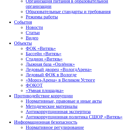
Организация питания в образовательной
организации
Образовательные стандарты и требования
Режимы работы
События
Новости
Статьи
Видео
Объекты
ФОК «Витязь»
Бассейн «Витязь»
Стадион «Витязь»
Лыжная база «Орлёнок»
Ледовый дворец «ВологдАрена»
Ледовый ФОК в Вологде
«Мороз-Арена» в Великом Устюге
ФОКОТ
«Умная площадка»
Противодействие коррупции
Нормативные, правовые и иные акты
Методические материалы
Антикоррупционная экспертиза
Антикоррупционная политика СШОР «Витязь»
Информационная безопасность
Нормативное регулирование