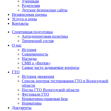
Ученикам
Родителям
Детские безопасные сайты
Независимая оценка
Услуги и цены
Контакты
Спортивная подготовка
Антидопинговая политика
Тренерский состав
О нас
История
Современность
Награды
СМИ о «Витязе»
Самые часто задаваемые вопросы
ГТО
История движения
Список центров тестирования ГТО в Вологодской
области
Послы ГТО Вологодской области
Фестивали ГТО
Нормативно-правовая база
Нормативы
Документы