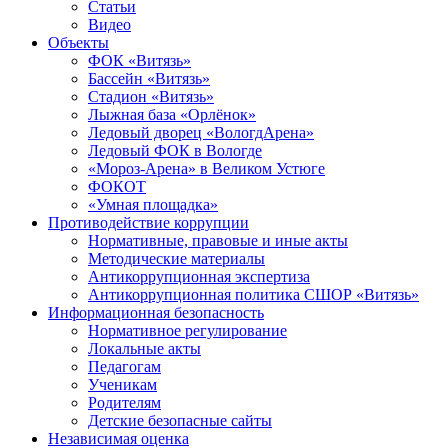
Статьи
Видео
Объекты
ФОК «Витязь»
Бассейн «Витязь»
Стадион «Витязь»
Лыжная база «Орлёнок»
Ледовый дворец «ВологдАрена»
Ледовый ФОК в Вологде
«Мороз-Арена» в Великом Устюге
ФОКОТ
«Умная площадка»
Противодействие коррупции
Нормативные, правовые и иные акты
Методические материалы
Антикоррупционная экспертиза
Антикоррупционная политика СШОР «Витязь»
Информационная безопасность
Нормативное регулирование
Локальные акты
Педагогам
Ученикам
Родителям
Детские безопасные сайты
Независимая оценка