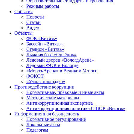
Образовательные стандарты и требования
Режимы работы
События
Новости
Статьи
Видео
Объекты
ФОК «Витязь»
Бассейн «Витязь»
Стадион «Витязь»
Лыжная база «Орлёнок»
Ледовый дворец «ВологдАрена»
Ледовый ФОК в Вологде
«Мороз-Арена» в Великом Устюге
ФОКОТ
«Умная площадка»
Противодействие коррупции
Нормативные, правовые и иные акты
Методические материалы
Антикоррупционная экспертиза
Антикоррупционная политика СШОР «Витязь»
Информационная безопасность
Нормативное регулирование
Локальные акты
Педагогам