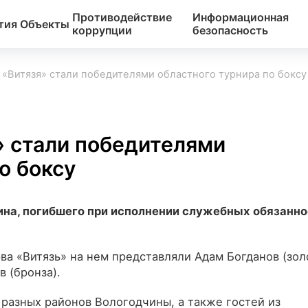
Противодействие
Информационная
тия
Объекты
коррупции
безопасность
«Витязя» стали победителями областного турнира по боксу
 стали победителями
о боксу
ина, погибшего при исполнении служебных обязанно
а «Витязь» на нем представляли Адам Богданов (золо
 (бронза).
 разных районов Вологодчины, а также гостей из