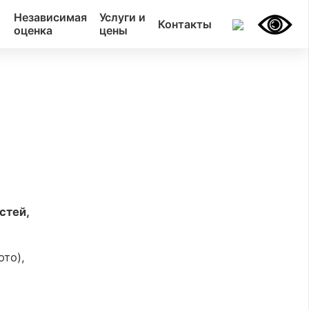
Независимая
Услуги и
Контакты
оценка
цены
стей,
то),