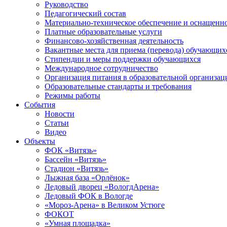
Руководство
Педагогический состав
Материально-техническое обеспечение и оснащеннос
Платные образовательные услуги
Финансово-хозяйственная деятельность
Вакантные места для приема (перевода) обучающих
Стипендии и меры поддержки обучающихся
Международное сотрудничество
Организация питания в образовательной организац
Образовательные стандарты и требования
Режимы работы
События
Новости
Статьи
Видео
Объекты
ФОК «Витязь»
Бассейн «Витязь»
Стадион «Витязь»
Лыжная база «Орлёнок»
Ледовый дворец «ВологдАрена»
Ледовый ФОК в Вологде
«Мороз-Арена» в Великом Устюге
ФОКОТ
«Умная площадка»