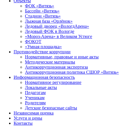
Объекты
ФОК «Витязь»
Бассейн «Витязь»
Стадион «Витязь»
Лыжная база «Орлёнок»
Ледовый дворец «ВологдАрена»
Ледовый ФОК в Вологде
«Мороз-Арена» в Великом Устюге
ФОКОТ
«Умная площадка»
Противодействие коррупции
Нормативные, правовые и иные акты
Методические материалы
Антикоррупционная экспертиза
Антикоррупционная политика СШОР «Витязь»
Информационная безопасность
Нормативное регулирование
Локальные акты
Педагогам
Ученикам
Родителям
Детские безопасные сайты
Независимая оценка
Услуги и цены
Контакты