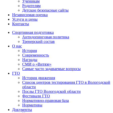
Ученикам
Родителям
Детские безопасные сайты
Независимая оценка
Услуги и цены
Контакты
Спортивная подготовка
Антидопинговая политика
Тренерский состав
О нас
История
Современность
Награды
СМИ о «Витязе»
Самые часто задаваемые вопросы
ГТО
История движения
Список центров тестирования ГТО в Вологодской
области
Послы ГТО Вологодской области
Фестивали ГТО
Нормативно-правовая база
Нормативы
Документы