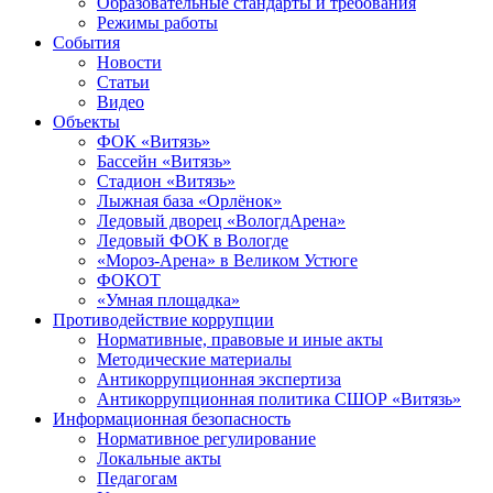
Образовательные стандарты и требования
Режимы работы
События
Новости
Статьи
Видео
Объекты
ФОК «Витязь»
Бассейн «Витязь»
Стадион «Витязь»
Лыжная база «Орлёнок»
Ледовый дворец «ВологдАрена»
Ледовый ФОК в Вологде
«Мороз-Арена» в Великом Устюге
ФОКОТ
«Умная площадка»
Противодействие коррупции
Нормативные, правовые и иные акты
Методические материалы
Антикоррупционная экспертиза
Антикоррупционная политика СШОР «Витязь»
Информационная безопасность
Нормативное регулирование
Локальные акты
Педагогам