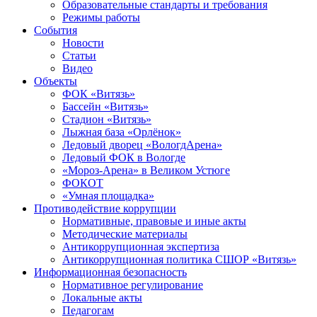
Образовательные стандарты и требования
Режимы работы
События
Новости
Статьи
Видео
Объекты
ФОК «Витязь»
Бассейн «Витязь»
Стадион «Витязь»
Лыжная база «Орлёнок»
Ледовый дворец «ВологдАрена»
Ледовый ФОК в Вологде
«Мороз-Арена» в Великом Устюге
ФОКОТ
«Умная площадка»
Противодействие коррупции
Нормативные, правовые и иные акты
Методические материалы
Антикоррупционная экспертиза
Антикоррупционная политика СШОР «Витязь»
Информационная безопасность
Нормативное регулирование
Локальные акты
Педагогам