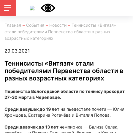
Главная
События
Новости
Теннисисты «Витязя»
стали победителями Первенства области в разных
возрастных категориях
29.03.2021
Теннисисты «Витязя» стали
победителями Первенства области в
разных возрастных категориях
Первенство Вологодской области по теннису проходит
27-30 марта в Череповце.
Среди девушек до 19 лет
на пьедестале почета — Юлия
Хромцова, Екатерина Рогачëва и Виталия Попова.
Среди девочек до 13 лет
чемпионка — Бализа Селек,
серебро — у Полины Барышевой, бронза — у Ксении