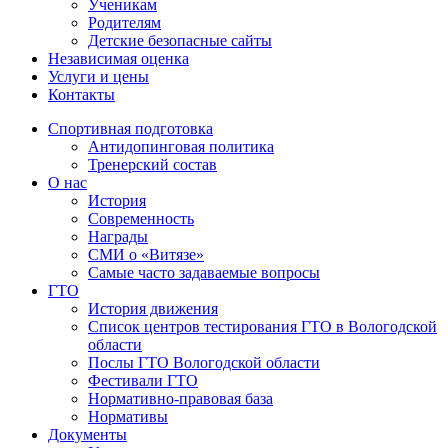
Ученикам
Родителям
Детские безопасные сайты
Независимая оценка
Услуги и цены
Контакты
Спортивная подготовка
Антидопинговая политика
Тренерский состав
О нас
История
Современность
Награды
СМИ о «Витязе»
Самые часто задаваемые вопросы
ГТО
История движения
Список центров тестирования ГТО в Вологодской
области
Послы ГТО Вологодской области
Фестивали ГТО
Нормативно-правовая база
Нормативы
Документы