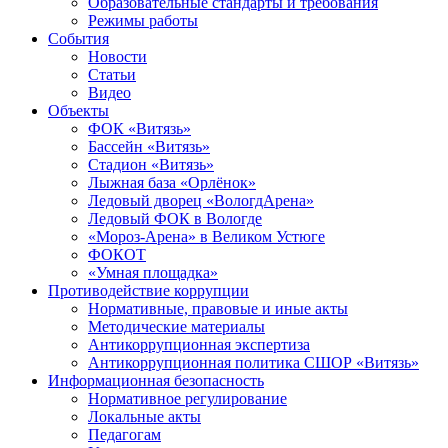
Образовательные стандарты и требования
Режимы работы
События
Новости
Статьи
Видео
Объекты
ФОК «Витязь»
Бассейн «Витязь»
Стадион «Витязь»
Лыжная база «Орлёнок»
Ледовый дворец «ВологдАрена»
Ледовый ФОК в Вологде
«Мороз-Арена» в Великом Устюге
ФОКОТ
«Умная площадка»
Противодействие коррупции
Нормативные, правовые и иные акты
Методические материалы
Антикоррупционная экспертиза
Антикоррупционная политика СШОР «Витязь»
Информационная безопасность
Нормативное регулирование
Локальные акты
Педагогам