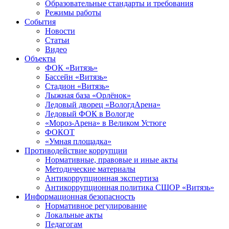
Образовательные стандарты и требования
Режимы работы
События
Новости
Статьи
Видео
Объекты
ФОК «Витязь»
Бассейн «Витязь»
Стадион «Витязь»
Лыжная база «Орлёнок»
Ледовый дворец «ВологдАрена»
Ледовый ФОК в Вологде
«Мороз-Арена» в Великом Устюге
ФОКОТ
«Умная площадка»
Противодействие коррупции
Нормативные, правовые и иные акты
Методические материалы
Антикоррупционная экспертиза
Антикоррупционная политика СШОР «Витязь»
Информационная безопасность
Нормативное регулирование
Локальные акты
Педагогам